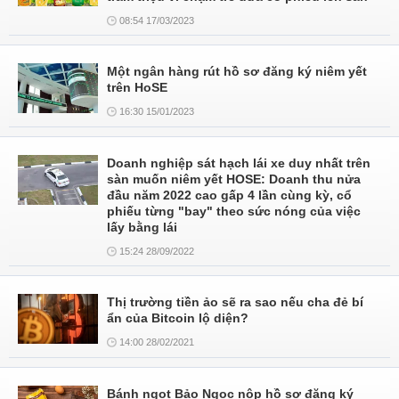
08:54 17/03/2023
Một ngân hàng rút hồ sơ đăng ký niêm yết
trên HoSE
16:30 15/01/2023
Doanh nghiệp sát hạch lái xe duy nhất trên
sàn muốn niêm yết HOSE: Doanh thu nửa
đầu năm 2022 cao gấp 4 lần cùng kỳ, cổ
phiếu từng "bay" theo sức nóng của việc
lấy bằng lái
15:24 28/09/2022
Thị trường tiền ảo sẽ ra sao nếu cha đẻ bí
ẩn của Bitcoin lộ diện?
14:00 28/02/2021
Bánh ngọt Bảo Ngọc nộp hồ sơ đăng ký