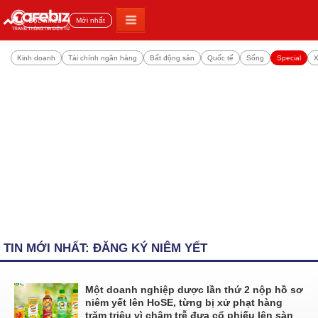
Đọc nhiều
Mới nhất
Kinh doanh
Tài chính ngân hàng
Bất động sản
Quốc tế
Sống
Special
X
TIN MỚI NHẤT: ĐĂNG KÝ NIÊM YẾT
Một doanh nghiệp dược lần thứ 2 nộp hồ sơ
niêm yết lên HoSE, từng bị xử phạt hàng
trăm triệu vì chậm trễ đưa cổ phiếu lên sàn