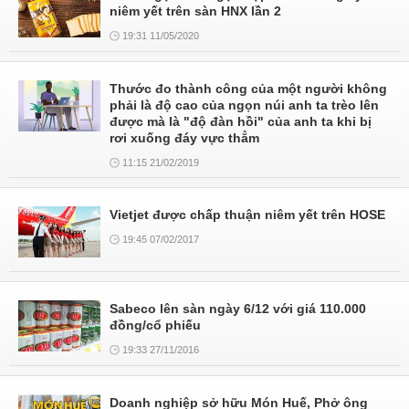
niêm yết trên sàn HNX lần 2
19:31 11/05/2020
Thước đo thành công của một người không
phải là độ cao của ngọn núi anh ta trèo lên
được mà là "độ đàn hồi" của anh ta khi bị
rơi xuống đáy vực thẳm
11:15 21/02/2019
Vietjet được chấp thuận niêm yết trên HOSE
19:45 07/02/2017
Sabeco lên sàn ngày 6/12 với giá 110.000
đồng/cổ phiếu
19:33 27/11/2016
Doanh nghiệp sở hữu Món Huế, Phở ông