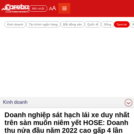
A
A
Đọc nhiều
Mới nhất
Kinh doanh
Tài chính ngân hàng
Bất động sản
Quốc tế
Sống
Special
X
Kinh doanh
Doanh nghiệp sát hạch lái xe duy nhất
trên sàn muốn niêm yết HOSE: Doanh
thu nửa đầu năm 2022 cao gấp 4 lần