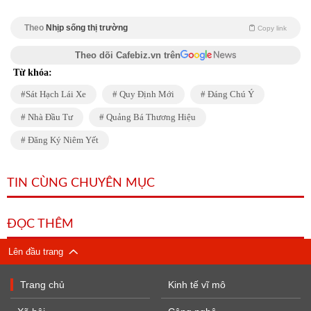
Theo
Nhịp sống thị trường
Copy link
Theo dõi Cafebiz.vn trên
Từ khóa:
Sát Hạch Lái Xe
Quy Định Mới
Đáng Chú Ý
Nhà Đầu Tư
Quảng Bá Thương Hiệu
Đăng Ký Niêm Yết
TIN CÙNG CHUYÊN MỤC
ĐỌC THÊM
Lên đầu trang
Trang chủ
Kinh tế vĩ mô