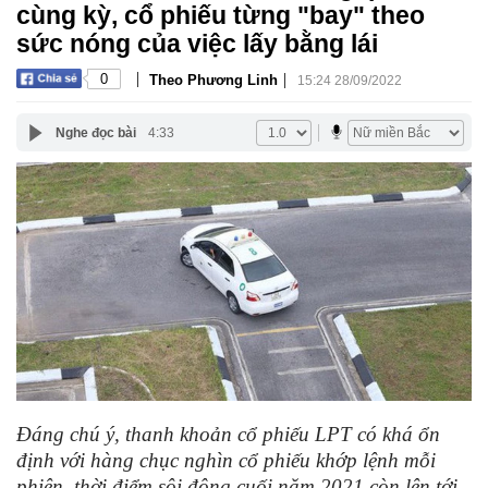
cùng kỳ, cổ phiếu từng "bay" theo
sức nóng của việc lấy bằng lái
|
|
0
Theo Phương Linh
15:24 28/09/2022
Nghe đọc bài
4:33
Đáng chú ý, thanh khoản cổ phiếu LPT có khá ổn
định với hàng chục nghìn cổ phiếu khớp lệnh mỗi
phiên, thời điểm sôi động cuối năm 2021 còn lên tới