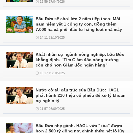
13:59 17/04/2026
Bầu Đức sẽ chơi lớn 2 năm tiếp theo: Mỗi
năm niêm yết 1 công ty con, trồng thêm
7.000 ha cà phê, đầu tư hàng loạt nhà máy
14:11 29/10/2025
Khát nhân sự ngành nông nghiệp, bầu Đức
khẳng định: "Tìm Giám đốc nông trường
còn khó hơn Giám đốc ngân hàng"
10:17 19/10/2025
Nước cờ tái cấu trúc của Bầu Đức: HAGL
phát hành 210 triệu cổ phiếu để xử lý khoản
nợ nghìn tỷ
21:57 26/09/2025
Bầu Đức nhẹ gánh: HAGL vừa "xóa" được
hơn 2.500 tỷ đồng nợ, chính thức hết lỗ lũy