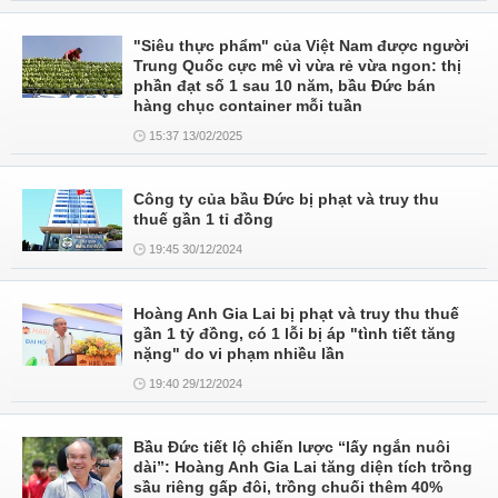
"Siêu thực phẩm" của Việt Nam được người
Trung Quốc cực mê vì vừa rẻ vừa ngon: thị
phần đạt số 1 sau 10 năm, bầu Đức bán
hàng chục container mỗi tuần
15:37 13/02/2025
Công ty của bầu Đức bị phạt và truy thu
thuế gần 1 tỉ đồng
19:45 30/12/2024
Hoàng Anh Gia Lai bị phạt và truy thu thuế
gần 1 tỷ đồng, có 1 lỗi bị áp "tình tiết tăng
nặng" do vi phạm nhiều lần
19:40 29/12/2024
Bầu Đức tiết lộ chiến lược “lấy ngắn nuôi
dài”: Hoàng Anh Gia Lai tăng diện tích trồng
sầu riêng gấp đôi, trồng chuối thêm 40%