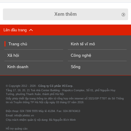
Xem thêm
Lên đầu trang
Trang chủ
Kinh tế vĩ mô
Xã hội
Công nghệ
Kinh doanh
Sống
© Copyright 2012 - 2026 -
Công ty Cổ phần VCCorp.
Tầng 17, 19, 20, 21 Toà nhà Center Building - Hapulico Complex, Số 01, phố Nguyễn Huy
Tưởng, phường Thanh Xuân, thành phố Hà Nội
Giấy phép thiết lập trang thông tin điện tử tổng hợp trên internet số 3321/GP-TTĐT do Sở Thông
tin và Truyền thông TP Hà Nội cấp ngày 03 tháng 07 năm 2019.
Điện thoại: 024 7309 5555 Máy lẻ 41294. Fax: 024-39743413
Email: info@cafebiz.vn
Chịu trách nhiệm quản lý nội dung: Bà Nguyễn Bích Minh
Hỗ trợ quảng cáo: