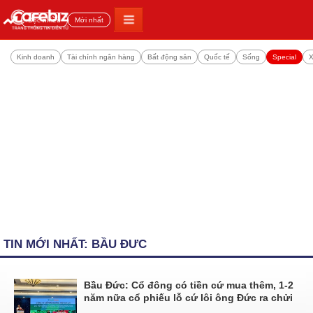
Đọc nhiều
Mới nhất
Kinh doanh
Tài chính ngân hàng
Bất động sản
Quốc tế
Sống
Special
X
TIN MỚI NHẤT: BẦU ĐƯC
Bầu Đức: Cổ đông có tiền cứ mua thêm, 1-2
năm nữa cổ phiếu lỗ cứ lôi ông Đức ra chửi