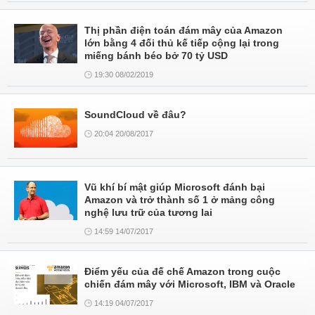
Thị phần điện toán đám mây của Amazon
lớn bằng 4 đối thủ kế tiếp cộng lại trong
miếng bánh béo bở 70 tỷ USD
19:30 08/02/2019
SoundCloud về đâu?
20:04 20/08/2017
Vũ khí bí mật giúp Microsoft đánh bại
Amazon và trở thành số 1 ở mảng công
nghệ lưu trữ của tương lai
14:59 14/07/2017
Điểm yếu của đế chế Amazon trong cuộc
chiến đám mây với Microsoft, IBM và Oracle
14:19 04/07/2017