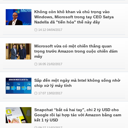
Không còn khô khan và chú trọng vào
Windows, Microsoft trong tay CEO Satya
Nadella đã "tiến hóa" thế này đây
14:12 04/04/2017
Microsoft vừa có một chiến thắng quan
trọng trước Amazon trong cuộc chiến đám
mây
16:05 21/02/2017
Sắp đến một ngày mà Intel không sống nhờ
chip xử lý máy tính
17:07 13/02/2017
Snapchat “bắt cá hai tay”, chi 2 tỷ USD cho
Google rồi lại hợp tác với Amazon bằng cam
kết 1 tỷ USD
09:27 11/02/2017