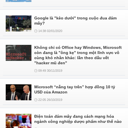
Google là "kèo dưới" trong cuộc đua đám
mây?
14:38 02/01/2020
Không chỉ có Office hay Windows, Microsoft
còn đang là "ông kẹ" trong một lĩnh vực vô
cùng khó nhằn khác: lần theo dấu vết
"hacker mũ đen"
09:49 30/11/2019
Microsoft “nẫng tay trên” hợp đồng 10 tỷ
USD của Amazon
22:05 26/10/2019
Điện toán đám mây đang cách mạng hóa
ngành công nghiệp dược phẩm như thế nào