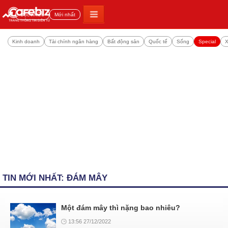
Đọc nhiều
Mới nhất
Kinh doanh
Tài chính ngân hàng
Bất động sản
Quốc tế
Sống
Special
X
TIN MỚI NHẤT: ĐÁM MÂY
Một đám mây thì nặng bao nhiêu?
13:56 27/12/2022