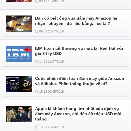
09:17 15/08/2019
Bạn có biết ông vua đám mây Amazon lại
nhận "chuyển" dữ liệu bằng... xe tải?
09:03 26/07/2019
IBM hoàn tất thương vụ mua lại Red Hat với
giá 34 tỷ USD
14:33 10/07/2019
Cuộc chiến điện toán đám mây giữa Amazon
và Alibaba: Phần thắng thuộc về ai?
15:22 06/05/2019
Apple là khách hàng lớn nhất của dịch vụ
đám mây Amazon, chi đến 30 triệu USD mỗi
tháng
15:33 23/04/2019