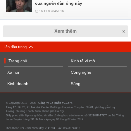
của người đàn ông này
16:11 03/04/2016
Xem thêm
Lên đầu trang
Trang chủ
Kinh tế vĩ mô
Xã hội
Công nghệ
Kinh doanh
Sống
© Copyright 2012 - 2026 -
Công ty Cổ phần VCCorp.
Tầng 17, 19, 20, 21 Toà nhà Center Building - Hapulico Complex, Số 01, phố Nguyễn Huy
Tưởng, phường Thanh Xuân, thành phố Hà Nội
Giấy phép thiết lập trang thông tin điện tử tổng hợp trên internet số 3321/GP-TTĐT do Sở Thông
tin và Truyền thông TP Hà Nội cấp ngày 03 tháng 07 năm 2019.
Điện thoại: 024 7309 5555 Máy lẻ 41294. Fax: 024-39743413