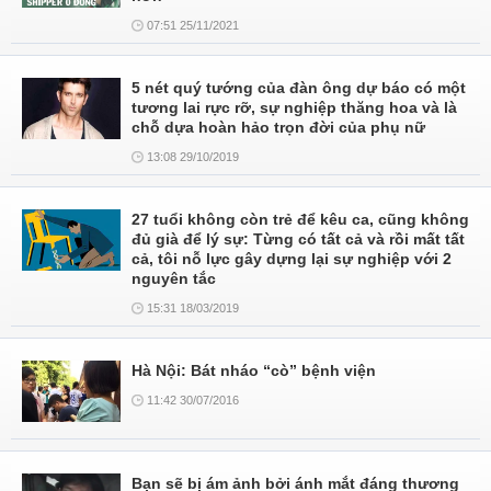
07:51 25/11/2021
5 nét quý tướng của đàn ông dự báo có một
tương lai rực rỡ, sự nghiệp thăng hoa và là
chỗ dựa hoàn hảo trọn đời của phụ nữ
13:08 29/10/2019
27 tuổi không còn trẻ để kêu ca, cũng không
đủ già để lý sự: Từng có tất cả và rồi mất tất
cả, tôi nỗ lực gây dựng lại sự nghiệp với 2
nguyên tắc
15:31 18/03/2019
Hà Nội: Bát nháo “cò” bệnh viện
11:42 30/07/2016
Bạn sẽ bị ám ảnh bởi ánh mắt đáng thương