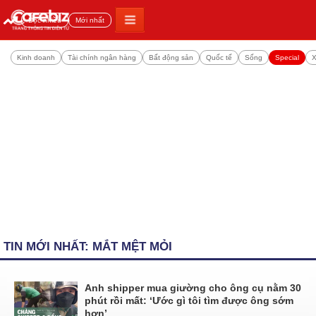
Đọc nhiều
Mới nhất
Kinh doanh
Tài chính ngân hàng
Bất động sản
Quốc tế
Sống
Special
X
TIN MỚI NHẤT: MẮT MỆT MỎI
Anh shipper mua giường cho ông cụ nằm 30
phút rồi mất: ‘Ước gì tôi tìm được ông sớm
hơn’