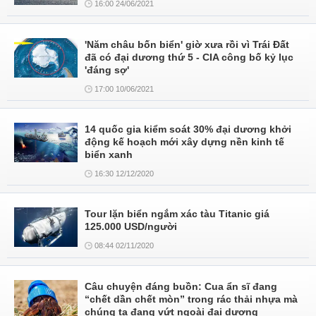
16:00 24/06/2021
'Năm châu bốn biển' giờ xưa rồi vì Trái Đất
đã có đại dương thứ 5 - CIA công bố kỷ lục
'đáng sợ'
17:00 10/06/2021
14 quốc gia kiểm soát 30% đại dương khởi
động kế hoạch mới xây dựng nền kinh tế
biển xanh
16:30 12/12/2020
Tour lặn biển ngắm xác tàu Titanic giá
125.000 USD/người
08:44 02/11/2020
Câu chuyện đáng buồn: Cua ẩn sĩ đang
“chết dần chết mòn” trong rác thải nhựa mà
chúng ta đang vứt ngoài đại dương