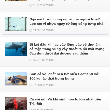
11:07 20/12/2019
Ngả mũ trước công nghệ của người Nhật:
Lọc rác vi nhựa ngay từ ống cống từng nhà
09:39 18/12/2019
Bị kẹt đầu khi lao vào lồng bảo vệ thợ lặn,
cá mập trắng vùng vẫy thoát ra rồi mất mạng
đau đớn dưới đại dương sâu thẳm
15:54 11/12/2019
Con cá voi chết bên bờ biển Scotland với
100 kg rác thải trong bụng
07:20 06/12/2019
Cá voi nổ! Vũ khí sinh hóa to lớn nhất trên
Trái Đất