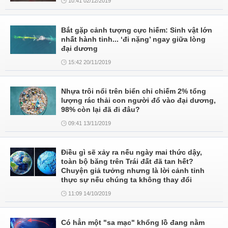
10:41 02/12/2019
Bắt gặp cảnh tượng cực hiếm: Sinh vật lớn
nhất hành tinh... ‘đi nặng’ ngay giữa lòng
đại dương
15:42 20/11/2019
Nhựa trôi nổi trên biển chỉ chiếm 2% tổng
lượng rác thải con người đổ vào đại dương,
98% còn lại đã đi đâu?
09:41 13/11/2019
Điều gì sẽ xảy ra nếu ngày mai thức dậy,
toàn bộ băng trên Trái đất đã tan hết?
Chuyện giả tưởng nhưng là lời cảnh tỉnh
thực sự nếu chúng ta không thay đổi
11:09 14/10/2019
Có hẳn một "sa mạc" khổng lồ đang nằm