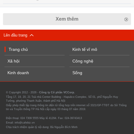
Xem thêm
Lên đầu trang
Trang chủ
Kinh tế vĩ mô
Xã hội
Công nghệ
Kinh doanh
Sống
© Copyright 2012 - 2026 -
Công ty Cổ phần VCCorp.
Tầng 17, 19, 20, 21 Toà nhà Center Building - Hapulico Complex, Số 01, phố Nguyễn Huy
Tưởng, phường Thanh Xuân, thành phố Hà Nội
Giấy phép thiết lập trang thông tin điện tử tổng hợp trên internet số 3321/GP-TTĐT do Sở Thông
tin và Truyền thông TP Hà Nội cấp ngày 03 tháng 07 năm 2019.
Điện thoại: 024 7309 5555 Máy lẻ 41294. Fax: 024-39743413
Email: info@cafebiz.vn
Chịu trách nhiệm quản lý nội dung: Bà Nguyễn Bích Minh