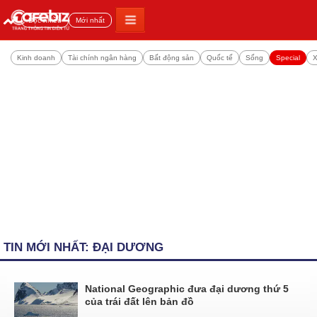
Đọc nhiều
Mới nhất
Kinh doanh
Tài chính ngân hàng
Bất động sản
Quốc tế
Sống
Special
X
TIN MỚI NHẤT: ĐẠI DƯƠNG
National Geographic đưa đại dương thứ 5
của trái đất lên bản đồ