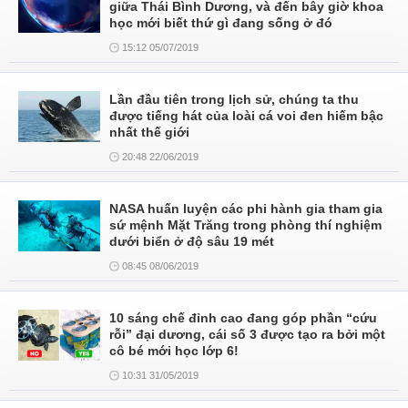
giữa Thái Bình Dương, và đến bây giờ khoa
học mới biết thứ gì đang sống ở đó
15:12 05/07/2019
Lần đầu tiên trong lịch sử, chúng ta thu
được tiếng hát của loài cá voi đen hiếm bậc
nhất thế giới
20:48 22/06/2019
NASA huấn luyện các phi hành gia tham gia
sứ mệnh Mặt Trăng trong phòng thí nghiệm
dưới biển ở độ sâu 19 mét
08:45 08/06/2019
10 sáng chế đỉnh cao đang góp phần “cứu
rỗi” đại dương, cái số 3 được tạo ra bởi một
cô bé mới học lớp 6!
10:31 31/05/2019