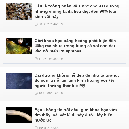
Hàu là "công nhân vệ sinh" cho đại dương,
nhưng chúng ta đã tiêu diệt đến 90% loài
sinh vật này
08:39 27/04/2019
Giới khoa học bàng hoàng phát hiện đến
40kg rác nhựa trong bụng cá voi con dạt
vào bờ biển Philippines
11:25 19/03/2019
Đại dương không hề đẹp đẽ như ta tưởng,
đó còn là nỗi ám ảnh kinh hoàng với 7%
người trưởng thành ở Mỹ
10:10 09/01/2019
Bạn không tin nổi đâu, giới khoa học vừa
tìm thấy loài vật kì dị này dưới đáy biển
nước Úc
10:31 21/06/2017