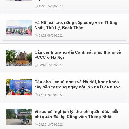
15:26 24/08/2022
Hà Nội cải tạo, nâng cấp công viên Thống
Nhất, Thủ Lệ, Bách Thảo
09:21 08/08/2022
Cận cảnh tượng đài Cảnh sát giao thông và
PCCC ở Hà Nội
08:47 15/07/2022
Dân chơi lan rủ nhau về Hà Nội, khoe khéo
cây tiền tỷ trong ngày hội lớn nhất cả nước
12:41 26/06/2022
Vì sao có ‘nghịch lý’ thu phí quần dài, miễn
phí quần đùi tại Công viên Thống Nhất
09:13 10/05/2022