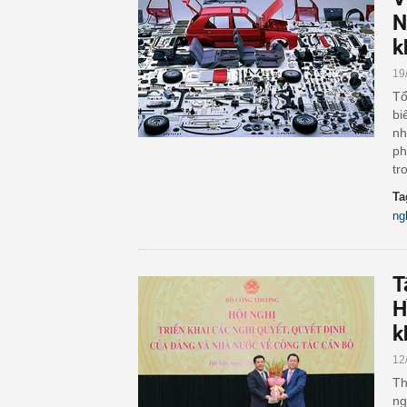
N
k
19
Tổ
bi
nh
ph
tr
Ta
ng
T
H
k
12
Th
ng