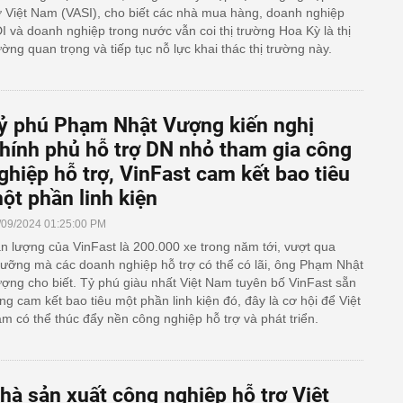
ợ Việt Nam (VASI), cho biết các nhà mua hàng, doanh nghiệp
I và doanh nghiệp trong nước vẫn coi thị trường Hoa Kỳ là thị
ường quan trọng và tiếp tục nỗ lực khai thác thị trường này.
ỷ phú Phạm Nhật Vượng kiến nghị
hính phủ hỗ trợ DN nhỏ tham gia công
ghiệp hỗ trợ, VinFast cam kết bao tiêu
ột phần linh kiện
/09/2024 01:25:00 PM
n lượng của VinFast là 200.000 xe trong năm tới, vượt qua
ưỡng mà các doanh nghiệp hỗ trợ có thể có lãi, ông Phạm Nhật
ợng cho biết. Tỷ phú giàu nhất Việt Nam tuyên bố VinFast sẵn
ng cam kết bao tiêu một phần linh kiện đó, đây là cơ hội để Việt
m có thể thúc đẩy nền công nghiệp hỗ trợ và phát triển.
hà sản xuất công nghiệp hỗ trợ Việt