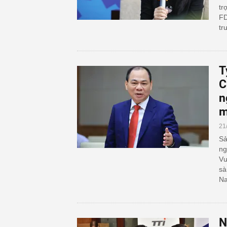
tr
FD
tr
T
C
n
m
21
Sả
ng
Vư
sà
Na
N