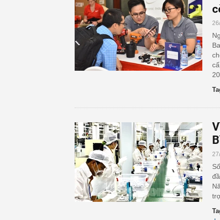
c
26
Ng
Ba
ch
cấ
20
Ta
V
B
27
Số
đầ
Nă
tr
Ta