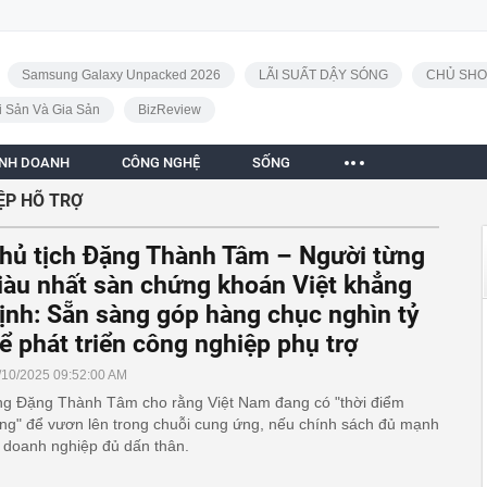
Samsung Galaxy Unpacked 2026
LÃI SUẤT DẬY SÓNG
CHỦ SHO
i Sản Và Gia Sản
BizReview
INH DOANH
CÔNG NGHỆ
SỐNG
ỆP HÕ TRỢ
hủ tịch Đặng Thành Tâm – Người từng
iàu nhất sàn chứng khoán Việt khẳng
ịnh: Sẵn sàng góp hàng chục nghìn tỷ
ể phát triển công nghiệp phụ trợ
/10/2025 09:52:00 AM
g Đặng Thành Tâm cho rằng Việt Nam đang có "thời điểm
ng" để vươn lên trong chuỗi cung ứng, nếu chính sách đủ mạnh
 doanh nghiệp đủ dấn thân.