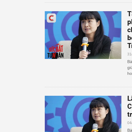
T
p
c
b
T
31
Bà
gi
ho
L
C
t
04
Bà