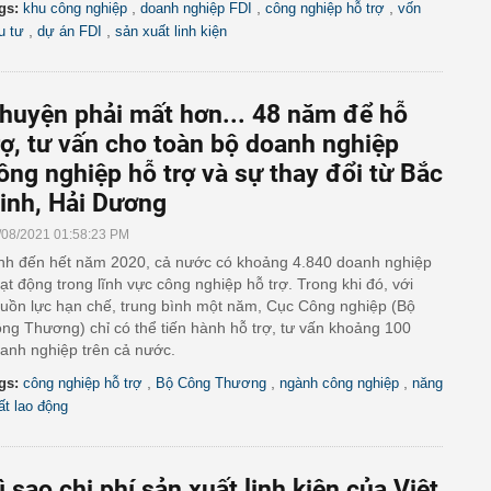
,
,
,
gs:
khu công nghiệp
doanh nghiệp FDI
công nghiệp hỗ trợ
vốn
,
,
u tư
dự án FDI
sản xuất linh kiện
huyện phải mất hơn... 48 năm để hỗ
rợ, tư vấn cho toàn bộ doanh nghiệp
ông nghiệp hỗ trợ và sự thay đổi từ Bắc
inh, Hải Dương
/08/2021 01:58:23 PM
nh đến hết năm 2020, cả nước có khoảng 4.840 doanh nghiệp
ạt động trong lĩnh vực công nghiệp hỗ trợ. Trong khi đó, với
uồn lực hạn chế, trung bình một năm, Cục Công nghiệp (Bộ
ng Thương) chỉ có thể tiến hành hỗ trợ, tư vấn khoảng 100
anh nghiệp trên cả nước.
,
,
,
gs:
công nghiệp hỗ trợ
Bộ Công Thương
ngành công nghiệp
năng
ất lao động
ì sao chi phí sản xuất linh kiện của Việt