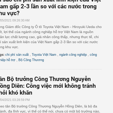
am gấp 2-3 lần so với các nước trong
hu vực?
/05/2021 09:26:30 AM
ng Giám đốc Công ty Ô tô Toyota Việt Nam - Hiroyuki Ueda cho
ết, lợi thế của ngành công nghiệp hỗ trợ Việt Nam là nguồn
ân lực chất lượng cao, giá nhân công thấp, nhưng thực tế, chi
í sản xuất linh kiện của Việt Nam gấp 2-3 lần so với các nước
ong khu vực.
,
,
,
gs:
chi phí sản xuất
Toyota Việt Nam
ngành công nghiệp
công
,
hiệp hỗ trợ
Bộ Công Thương
ân Bộ trưởng Công Thương Nguyễn
ồng Diên: Công việc mới không tránh
hỏi khó khăn
/04/2021 03:28:59 PM
eo tân Bộ trưởng Công Thương Nguyễn Hồng Diên, là bộ đa
ành, đa lĩnh vực, vì thế có thể nói, chưa có một bộ trưởng nào,