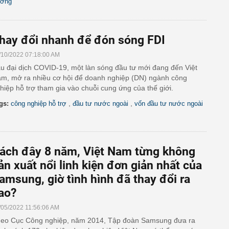
ơng
hay đổi nhanh để đón sóng FDI
/10/2022 07:18:00 AM
u đại dịch COVID-19, một làn sóng đầu tư mới đang đến Việt
m, mở ra nhiều cơ hội để doanh nghiệp (DN) ngành công
hiệp hỗ trợ tham gia vào chuỗi cung ứng của thế giới.
,
,
gs:
công nghiệp hỗ trợ
đầu tư nước ngoài
vốn đầu tư nước ngoài
ách đây 8 năm, Việt Nam từng không
ản xuất nổi linh kiện đơn giản nhất của
amsung, giờ tình hình đã thay đổi ra
ao?
/05/2022 11:56:06 AM
eo Cục Công nghiệp, năm 2014, Tập đoàn Samsung đưa ra