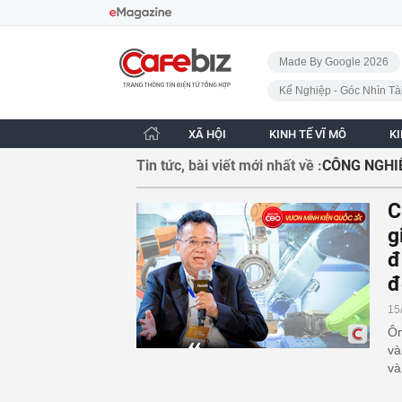
Bỏ qua điều hướng
CafeBiz - Trang chủ
Made By Google 2026
Kế Nghiệp - Góc Nhìn Tà
XÃ HỘI
KINH TẾ VĨ MÔ
K
Tin tức, bài viết mới nhất về :
CÔNG NGHI
C
g
đ
đ
15
Ôn
và
và