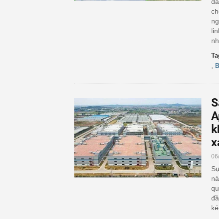
da
ch
ng
li
nh
Ta
,
B
S
A
k
x
06
Sự
nà
qu
đầ
ké