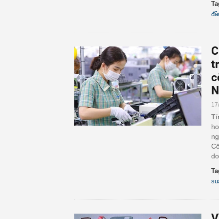
Ta
đầ
C
t
c
N
17
Tí
ho
ng
Cô
do
Ta
su
V