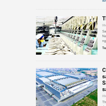
dư
T
06
Sa
Na
ng
Ta
C
s
S
s
09
Th