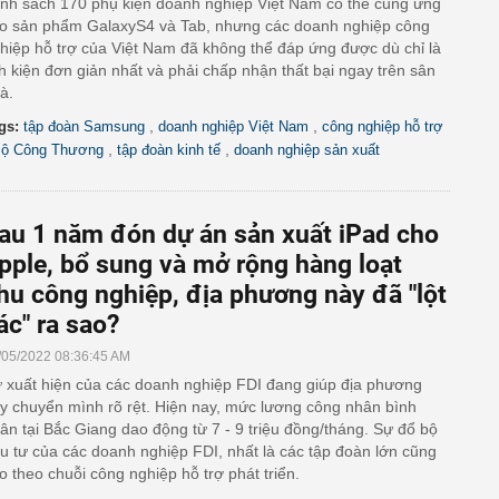
nh sách 170 phụ kiện doanh nghiệp Việt Nam có thể cung ứng
o sản phẩm GalaxyS4 và Tab, nhưng các doanh nghiệp công
hiệp hỗ trợ của Việt Nam đã không thể đáp ứng được dù chỉ là
nh kiện đơn giản nhất và phải chấp nhận thất bại ngay trên sân
à.
,
,
gs:
tập đoàn Samsung
doanh nghiệp Việt Nam
công nghiệp hỗ trợ
,
,
ộ Công Thương
tập đoàn kinh tế
doanh nghiệp sản xuất
au 1 năm đón dự án sản xuất iPad cho
pple, bổ sung và mở rộng hàng loạt
hu công nghiệp, địa phương này đã "lột
ác" ra sao?
/05/2022 08:36:45 AM
 xuất hiện của các doanh nghiệp FDI đang giúp địa phương
y chuyển mình rõ rệt. Hiện nay, mức lương công nhân bình
ân tại Bắc Giang dao động từ 7 - 9 triệu đồng/tháng. Sự đổ bộ
u tư của các doanh nghiệp FDI, nhất là các tập đoàn lớn cũng
o theo chuỗi công nghiệp hỗ trợ phát triển.