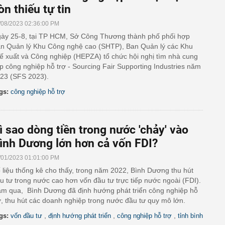
òn thiếu tự tin
/08/2023 02:36:00 PM
ày 25-8, tại TP HCM, Sở Công Thương thành phố phối hợp
n Quản lý Khu Công nghệ cao (SHTP), Ban Quản lý các Khu
ế xuất và Công nghiệp (HEPZA) tổ chức hội nghị tìm nhà cung
p công nghiệp hỗ trợ - Sourcing Fair Supporting Industries năm
23 (SFS 2023).
gs:
công nghiệp hỗ trợ
ì sao dòng tiền trong nước 'chảy' vào
ình Dương lớn hơn cả vốn FDI?
/01/2023 01:01:00 PM
 liệu thống kê cho thấy, trong năm 2022, Bình Dương thu hút
u tư trong nước cao hơn vốn đầu tư trực tiếp nước ngoài (FDI).
m qua, Bình Dương đã định hướng phát triển công nghiệp hỗ
ợ, thu hút các doanh nghiệp trong nước đầu tư quy mô lớn.
,
,
,
gs:
vốn đầu tư
định hướng phát triển
công nghiệp hỗ trợ
tỉnh bình