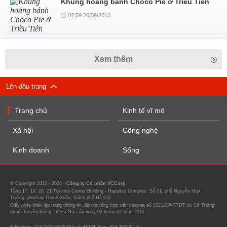
Khủng hoảng bánh Choco Pie ở Triều Tiên
07:59 26/09/2013
Xem thêm
Lên đầu trang
Trang chủ
Kinh tế vĩ mô
Xã hội
Công nghệ
Kinh doanh
Sống
© Copyright 2012 - 2026 -
Công ty Cổ phần VCCorp.
Tầng 17, 19, 20, 21 Toà nhà Center Building - Hapulico Complex, Số 01, phố Nguyễn Huy
Tưởng, phường Thanh Xuân, thành phố Hà Nội
Giấy phép thiết lập trang thông tin điện tử tổng hợp trên internet số 3321/GP-TTĐT do Sở Thông
tin và Truyền thông TP Hà Nội cấp ngày 03 tháng 07 năm 2019.