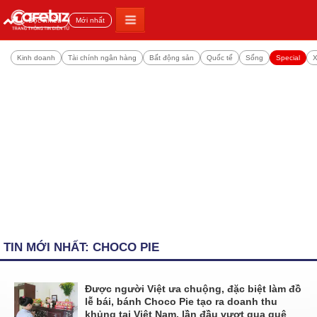
Đọc nhiều
Mới nhất
Kinh doanh
Tài chính ngân hàng
Bất động sản
Quốc tế
Sống
Special
X
TIN MỚI NHẤT: CHOCO PIE
Được người Việt ưa chuộng, đặc biệt làm đồ
lễ bái, bánh Choco Pie tạo ra doanh thu
khủng tại Việt Nam, lần đầu vượt qua quê