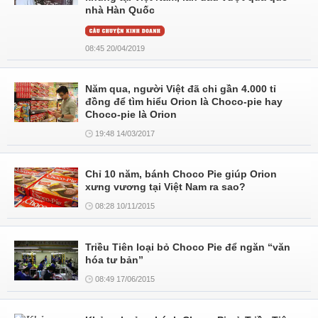
nhà Hàn Quốc
08:45 20/04/2019
Năm qua, người Việt đã chi gần 4.000 tỉ
đồng để tìm hiểu Orion là Choco-pie hay
Choco-pie là Orion
19:48 14/03/2017
Chỉ 10 năm, bánh Choco Pie giúp Orion
xưng vương tại Việt Nam ra sao?
08:28 10/11/2015
Triều Tiên loại bỏ Choco Pie để ngăn “văn
hóa tư bản”
08:49 17/06/2015