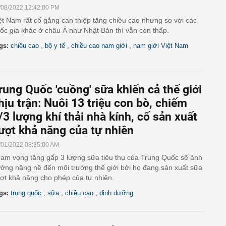
/08/2022 12:42:00 PM
ệt Nam rất cố gắng can thiệp tăng chiều cao nhưng so với các
ốc gia khác ở châu Á như Nhật Bản thì vẫn còn thấp.
,
,
,
gs:
chiều cao
bộ y tế
chiều cao nam giới
nam giới Việt Nam
rung Quốc 'cuồng' sữa khiến cả thế giới
hịu trận: Nuôi 13 triệu con bò, chiếm
/3 lượng khí thải nhà kính, cố sản xuất
ượt khả năng của tự nhiên
/01/2022 08:35:00 AM
am vọng tăng gấp 3 lượng sữa tiêu thụ của Trung Quốc sẽ ảnh
ởng nặng nề đến môi trường thế giới bởi họ đang sản xuất sữa
ợt khả năng cho phép của tự nhiên.
,
,
,
gs:
trung quốc
sữa
chiều cao
dinh dưỡng