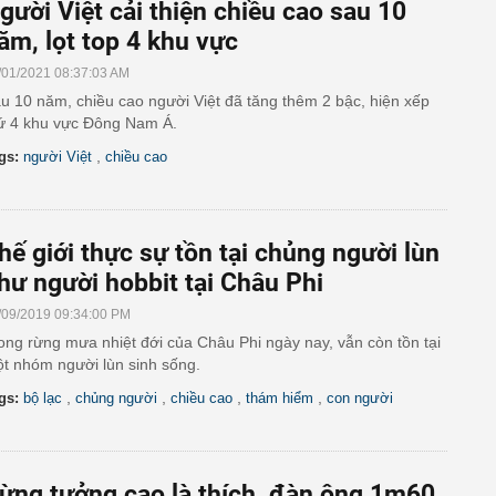
gười Việt cải thiện chiều cao sau 10
ăm, lọt top 4 khu vực
/01/2021 08:37:03 AM
u 10 năm, chiều cao người Việt đã tăng thêm 2 bậc, hiện xếp
ứ 4 khu vực Đông Nam Á.
,
gs:
người Việt
chiều cao
hế giới thực sự tồn tại chủng người lùn
hư người hobbit tại Châu Phi
/09/2019 09:34:00 PM
ong rừng mưa nhiệt đới của Châu Phi ngày nay, vẫn còn tồn tại
t nhóm người lùn sinh sống.
,
,
,
,
gs:
bộ lạc
chủng người
chiều cao
thám hiểm
con người
ừng tưởng cao là thích, đàn ông 1m60