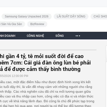
Samsung Galaxy Unpacked 2026
LÃI SUẤT DẬY SÓNG
CHỦ SHO
i Sản Và Gia Sản
BizReview
INH DOANH
CÔNG NGHỆ
SỐNG
hi gần 4 tỷ, tê mỏi suốt đời để cao
hêm 7cm: Cái giá đàn ông lùn bé phải
rả để được cảm thấy bình thường
/05/2026 12:00:00 PM
iều cao, một đặc điểm hầu như được định hình xong khi kết
úc tuổi dậy thì, là vấn đề nhạy cảm với những người cho rằng
nh thấp. Các nhà nghiên cứu đã chỉ ra mối tương quan giữa
iều cao và thu nhập cao hơn, công việc có địa vị và nhận thức
ch cực về khả năng lãnh đạo. Đó cũng là chủ đề phức tạp trong
ời đại hẹn hò qua app, nơi người ta có thể lọc đối tượng theo