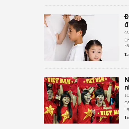
Đ
đ
05
Ch
nă
Ta
N
n
15
Câ
to
Ta