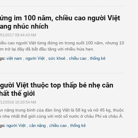
ứng im 100 năm, chiều cao người Việt
ang nhúc nhích
/01/2017 09:44:43 AM
iều cao người Việt từng đứng im trong suốt 100 năm, nhưng 10
m trở lại đây đã bắt đầu tăng với nhiều hứa hẹn.
,
,
,
,
gs:
việt nam
người Việt
sức khoẻ
chiều cao
thống kê
gười Việt thuộc top thấp bé nhẹ cân
hất thế giới
/12/2016 10:20:54 AM
n nặng trung bình của đàn ông Việt là 58 kg và nữ 45 kg, thuộc
p nhẹ nhất thế giới cùng với một số nước ở châu Phi và châu Á.
,
,
,
gs:
người Việt
cân nặng
chiều cao
thống kê