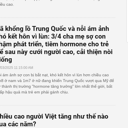
iều cao.
ã khổng lồ Trung Quốc và nỗi ám ảnh
hó kết hôn vì lùn: 3/4 cha mẹ sợ con
hậm phát triển, tiêm hormone cho trẻ
ể sau này cưới người cao, cải thiện nòi
iống
/03/2025 11:15:00 AM
i ám ảnh sợ con bị bắt nạt, khó kết hôn vì lùn hơn chiều cao
8 ở nam và 1m7 ở nữ đang khiến Trung Quốc vượt qua Mỹ để
ở thành thị trường "hormone tăng trưởng" lớn nhất thế giới, bất
ấp hậu quả mà trẻ em phải gánh chịu.
hiều cao người Việt tăng như thế nào
ua các năm?