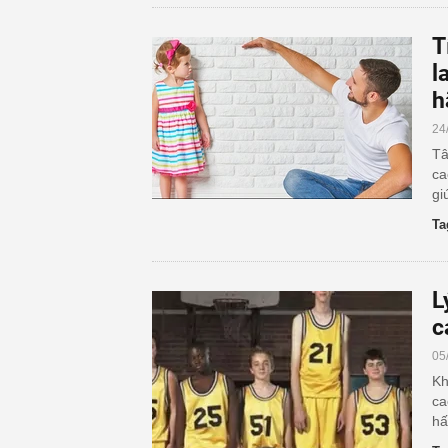
T
l
h
24
Tâ
ca
gi
Ta
L
c
05
Kh
ca
hấ