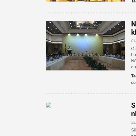
Ta
N
k
01
Gi
hu
Nế
qu
Ta
qu
S
n
12
Sữ