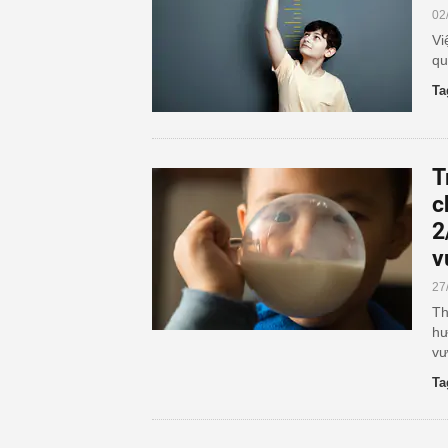
02
Vi
qu
Ta
T
c
2
v
27
Th
hư
vư
Ta