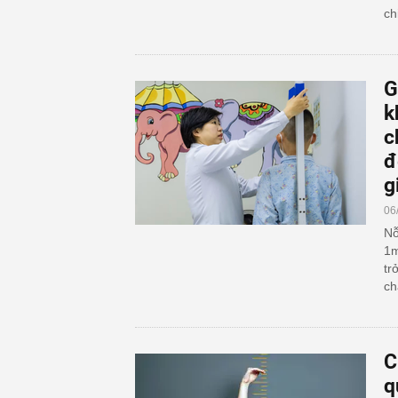
ch
G
k
c
đ
g
06
Nỗ
1m
tr
ch
C
q