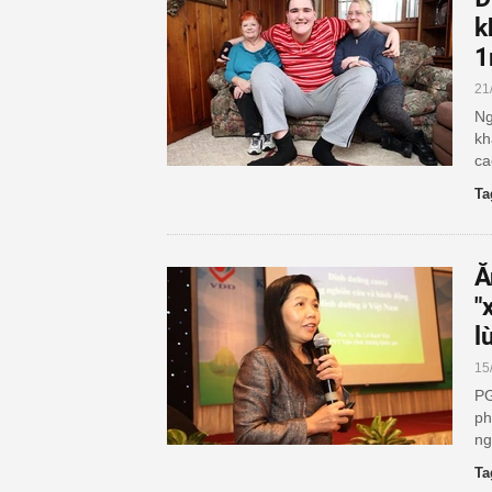
k
1
21
Ng
kh
ca
Ta
Ă
"
l
15
PG
ph
ng
Ta