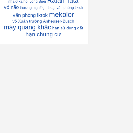
Ratan Tata
nhà ở xã hội Long Biên
vỏ não
thương mại điện thoại
văn phòng tiktok
mekolor
văn phòng iktok
võ Xuân trường
Anheuser-Busch
máy quang khắc
hạn sử dụng đất
hạn chung cư