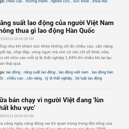
,
,
,
,
gs:
chiều cao
trưởng thành
nghiên cứu
sức khỏe
khoa học
ăng suất lao động của người Việt Nam
hông thua gì lao động Hàn Quốc
/10/2014 09:45:30 AM
ống như khi khám sức khỏe không chỉ đo chiều cao, cân nặng,
yết áp, nhịp đập, vòng ngực mà còn có các chỉ số khác nữa.
u chỉ nhìn vào mỗi tỷ lệ thất nghiệp 1,84% thì nhiều khi lại lạc
an thái quá.
,
,
,
gs:
lao động
năng suất lao động
lao động việt nam
lao động hàn
,
,
,
,
ốc
chiều cao
cân nặng
tỷ lệ thất nghiệp
bộ luật lao động
ữa bán chạy vì người Việt đang 'lùn
hất khu vực'
/06/2014 09:00:00 AM
a càng ngày càng đóng vai trò quan trọng trong đời sống của