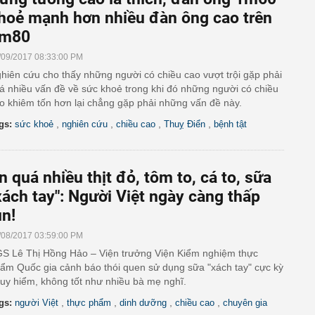
hoẻ mạnh hơn nhiều đàn ông cao trên
m80
/09/2017 08:33:00 PM
hiên cứu cho thấy những người có chiều cao vượt trội gặp phải
á nhiều vấn đề về sức khoẻ trong khi đó những người có chiều
o khiêm tốn hơn lại chẳng gặp phải những vấn đề này.
,
,
,
,
gs:
sức khoẻ
nghiên cứu
chiều cao
Thuỵ Điển
bệnh tật
n quá nhiều thịt đỏ, tôm to, cá to, sữa
xách tay": Người Việt ngày càng thấp
ùn!
/08/2017 03:59:00 PM
S Lê Thị Hồng Hảo – Viện trưởng Viện Kiểm nghiệm thực
ẩm Quốc gia cảnh báo thói quen sử dụng sữa "xách tay" cực kỳ
uy hiểm, không tốt như nhiều bà mẹ nghĩ.
,
,
,
,
gs:
người Việt
thực phẩm
dinh dưỡng
chiều cao
chuyên gia