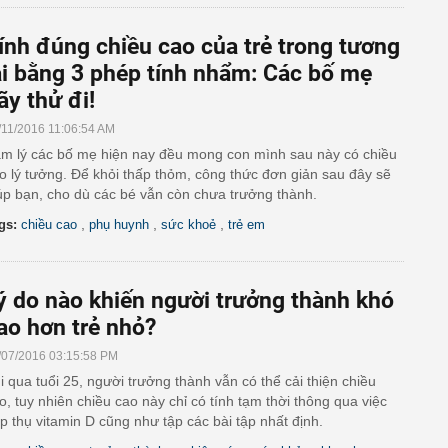
ính đúng chiều cao của trẻ trong tương
ai bằng 3 phép tính nhẩm: Các bố mẹ
ãy thử đi!
/11/2016 11:06:54 AM
m lý các bố mẹ hiện nay đều mong con mình sau này có chiều
o lý tưởng. Để khỏi thấp thỏm, công thức đơn giản sau đây sẽ
úp bạn, cho dù các bé vẫn còn chưa trưởng thành.
,
,
,
gs:
chiều cao
phụ huynh
sức khoẻ
trẻ em
ý do nào khiến người trưởng thành khó
ao hơn trẻ nhỏ?
/07/2016 03:15:58 PM
i qua tuổi 25, người trưởng thành vẫn có thể cải thiện chiều
o, tuy nhiên chiều cao này chỉ có tính tạm thời thông qua việc
p thụ vitamin D cũng như tập các bài tập nhất định.