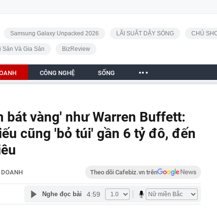
Samsung Galaxy Unpacked 2026
LÃI SUẤT DẬY SÓNG
CHỦ SHO
i Sản Và Gia Sản
BizReview
DOANH
CÔNG NGHỆ
SỐNG
n bát vàng' như Warren Buffett:
u cũng 'bỏ túi' gần 6 tỷ đô, đến
iêu
H DOANH
Theo dõi Cafebiz.vn trên
4:59
Nghe đọc bài