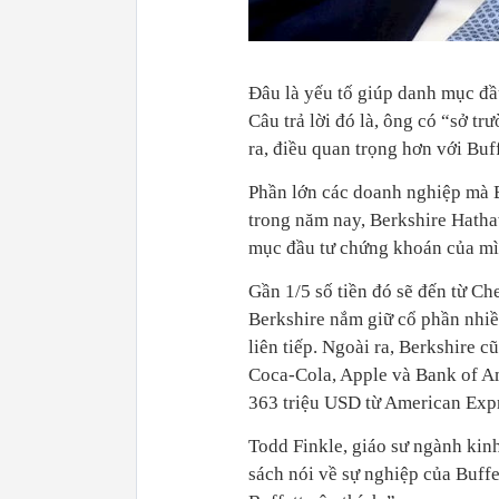
Đâu là yếu tố giúp danh mục đầ
Câu trả lời đó là, ông có “sở t
ra, điều quan trọng hơn với Buff
Phần lớn các doanh nghiệp mà Bu
trong năm nay, Berkshire Hatha
mục đầu tư chứng khoán của mì
Gần 1/5 số tiền đó sẽ đến từ C
Berkshire nắm giữ cổ phần nhiề
liên tiếp. Ngoài ra, Berkshire 
Coca-Cola, Apple và Bank of A
363 triệu USD từ American Expr
Todd Finkle, giáo sư ngành kin
sách nói về sự nghiệp của Buffe