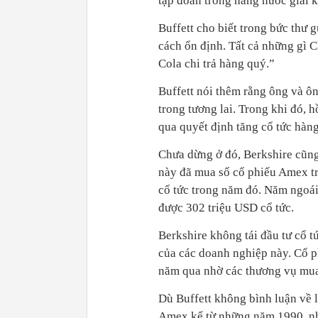
tập đoàn trong hãng nước giải k
Buffett cho biết trong bức thư
cách ổn định. Tất cả những gì C
Cola chi trả hàng quý.”
Buffett nói thêm rằng ông và ô
trong tương lai. Trong khi đó, 
qua quyết định tăng cổ tức hàng
Chưa dừng ở đó, Berkshire cũng
này đã mua số cổ phiếu Amex tr
cổ tức trong năm đó. Năm ngoái
được 302 triệu USD cổ tức.
Berkshire không tái đầu tư cổ 
của các doanh nghiệp này. Cổ p
năm qua nhờ các thương vụ mua
Dù Buffett không bình luận về 
Amex kể từ những năm 1990, như