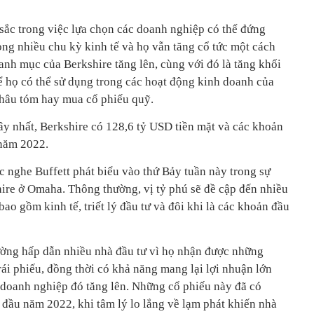
t sắc trong việc lựa chọn các doanh nghiệp có thể đứng
ong nhiều chu kỳ kinh tế và họ vẫn tăng cổ tức một cách
danh mục của Berkshire tăng lên, cùng với đó là tăng khối
ể họ có thể sử dụng trong các hoạt động kinh doanh của
thâu tóm hay mua cổ phiếu quỹ.
y nhất, Berkshire có 128,6 tỷ USD tiền mặt và các khoản
 năm 2022.
c nghe Buffett phát biểu vào thứ Bảy tuần này trong sự
hire ở Omaha. Thông thường, vị tỷ phú sẽ đề cập đến nhiều
ao gồm kinh tế, triết lý đầu tư và đôi khi là các khoản đầu
ường hấp dẫn nhiều nhà đầu tư vì họ nhận được những
ái phiếu, đồng thời có khả năng mang lại lợi nhuận lớn
 doanh nghiệp đó tăng lên. Những cổ phiếu này đã có
 đầu năm 2022, khi tâm lý lo lắng về lạm phát khiến nhà