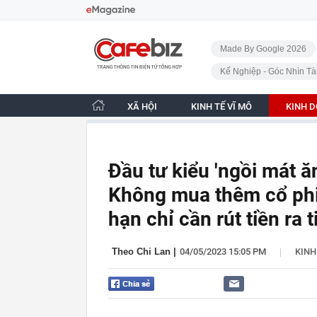
Bỏ qua điều hướng
CafeBiz - Trang chủ
Made By Google 2026
Kế Nghiệp - Góc Nhìn Tà
XÃ HỘI
KINH TẾ VĨ MÔ
KINH 
Đầu tư kiểu 'ngồi mát ă
Không mua thêm cổ phiế
hạn chỉ cần rút tiền ra t
|
Theo Chi Lan
|
04/05/2023 15:05 PM
KIN