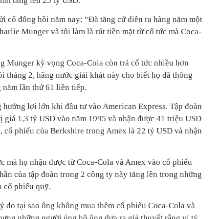
hát tăng lên 25 tỷ USD.
 gửi cổ đông hồi năm nay: “Đà tăng cứ diễn ra hàng năm một
harlie Munger và tôi làm là rút tiền mặt từ cổ tức mà Coca-
ng Munger kỳ vọng Coca-Cola còn trả cổ tức nhiều hơn
hồi tháng 2, hãng nước giải khát này cho biết họ đã thông
 năm lần thứ 61 liên tiếp.
 hưởng lợi lớn khi đầu tư vào American Express. Tập đoàn
ị giá 1,3 tỷ USD vào năm 1995 và nhận được 41 triệu USD
, cổ phiếu của Berkshire trong Amex là 22 tỷ USD và nhận
tức mà họ nhận được từ Coca-Cola và Amex vào cổ phiếu
hần của tập đoàn trong 2 công ty này tăng lên trong những
 cổ phiếu quỹ.
lý do tại sao ông không mua thêm cổ phiếu Coca-Cola và
ng những người ủng hộ ông đưa ra giả thuyết rằng vị tỷ