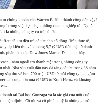
u tư chứng khoán của Warren Buffett thành công đến vậy?
rường” trong việc lựa chọn những doanh nghiệp tốt. Ngoài
ett là những công ty có trả cổ tức.
ffett đầu tư đều trả cổ tức cho cổ đông. Trên thực tế,
way dự kiến thu về khoảng 5,7 tỷ USD tiền mặt từ danh
nh, phân tích của Dow Jones Market Data cho thấy.
hevron - năm ngoái trở thành một trong những công ty
u nhất. Nhà sản xuất dầu này đã tăng cổ tức trong 36 năm
cũng sắp thu về hơn 700 triệu USD từ mỗi công ty bao gồm
merica, cùng hơn nửa tỷ USD từ Kraft Heinz và khoảng
ess.
h doanh tại Đại học Gonzaga và là tác giả của một cuốn
tt, nhận định: “Cổ tức và cổ phiếu quỹ là những gì mà