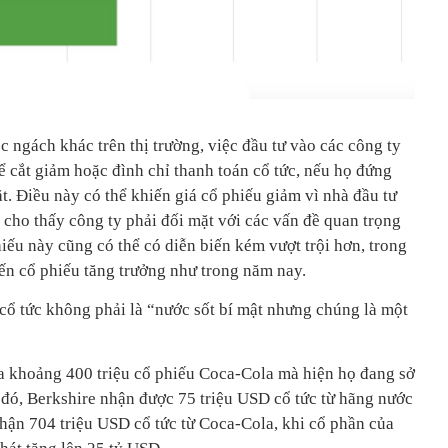
 ngách khác trên thị trường, việc đầu tư vào các công ty
hể cắt giảm hoặc đình chỉ thanh toán cổ tức, nếu họ đứng
. Điều này có thể khiến giá cổ phiếu giảm vì nhà đầu tư
 cho thấy công ty phải đối mặt với các vấn đề quan trọng
hiếu này cũng có thể có diễn biến kém vượt trội hơn, trong
đến cổ phiếu tăng trưởng như trong năm nay.
, cổ tức không phải là “nước sốt bí mật nhưng chúng là một
a khoảng 400 triệu cổ phiếu Coca-Cola mà hiện họ đang sở
 đó, Berkshire nhận được 75 triệu USD cổ tức từ hãng nước
nhận 704 triệu USD cổ tức từ Coca-Cola, khi cổ phần của