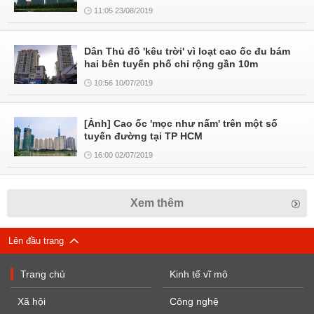
11:05 23/08/2019
Dân Thủ đô 'kêu trời' vì loạt cao ốc đu bám
hai bên tuyến phố chỉ rộng gần 10m
10:56 10/07/2019
[Ảnh] Cao ốc 'mọc như nấm' trên một số
tuyến đường tại TP HCM
16:00 02/07/2019
Xem thêm
Lên đầu trang
Trang chủ
Kinh tế vĩ mô
Xã hội
Công nghệ