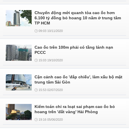
Chuyển động mới quanh tòa cao ốc hơn
6.100 tỷ đồng bỏ hoang 10 năm ở trung tâm
TP HCM
09:03 10/11/2020
Cao ốc trên 100m phải có tầng lánh nạn
PCCC
15:03 19/10/2020
Cận cảnh cao ốc 'đắp chiếu', làm xấu bộ mặt
trung tâm Sài Gòn
15:53 02/07/2020
Kiểm toán chỉ ra loạt sai phạm cao ốc bỏ
hoang trên 'đất vàng' Hải Phòng
19:16 05/06/2020