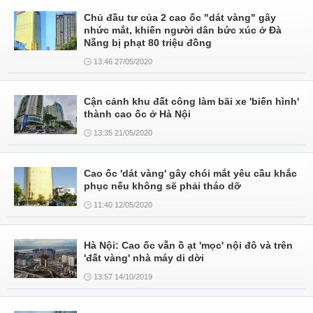
Chủ đầu tư của 2 cao ốc "dát vàng" gây
nhức mắt, khiến người dân bức xúc ở Đà
Nẵng bị phạt 80 triệu đồng
13:46 27/05/2020
Cận cảnh khu đất công làm bãi xe 'biến hình'
thành cao ốc ở Hà Nội
13:35 21/05/2020
Cao ốc 'dát vàng' gây chói mắt yêu cầu khắc
phục nếu không sẽ phải tháo dỡ
11:40 12/05/2020
Hà Nội: Cao ốc vẫn ồ ạt 'mọc' nội đô và trên
'đất vàng' nhà máy di dời
13:57 14/10/2019