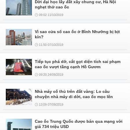
Dời đại học lấy đất xây chung cư, Hà Nội
nghẹt thở cao ốc
09:02 11/10/2019
Vì sao cửa sổ cao ốc ở Bình Nhưỡng bị bịt
kín?
11:50 07/10/2019
Tiếp tục phá dỡ, cắt gọt diện tích sai phạm
cao ốc vượt tầng cạnh Hồ Gươm
09:20 24/09/2019
Nhà máy cố thủ trên đất vàng: Lo câu
chuyện nhà máy di dời, cao ốc mọc lên
13:09 07/09/2019
Cao ốc Trung Quốc được bán qua mạng với
giá 734 triệu USD