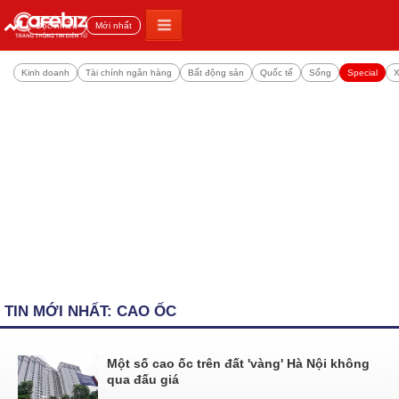
Đọc nhiều
Mới nhất
Kinh doanh
Tài chính ngân hàng
Bất động sản
Quốc tế
Sống
Special
X
TIN MỚI NHẤT: CAO ỐC
Một số cao ốc trên đất 'vàng' Hà Nội không
qua đấu giá