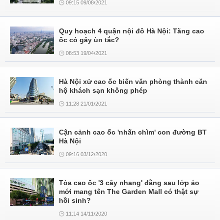
09:15 09/08/2021
Quy hoạch 4 quận nội đô Hà Nội: Tăng cao
ốc có gây ùn tắc?
08:53 19/04/2021
Hà Nội xử cao ốc biến văn phòng thành căn
hộ khách sạn không phép
11:28 21/01/2021
Cận cảnh cao ốc 'nhấn chìm' con đường BT
Hà Nội
09:16 03/12/2020
Tòa cao ốc '3 cây nhang' đằng sau lớp áo
mới mang tên The Garden Mall có thật sự
hồi sinh?
11:14 14/11/2020