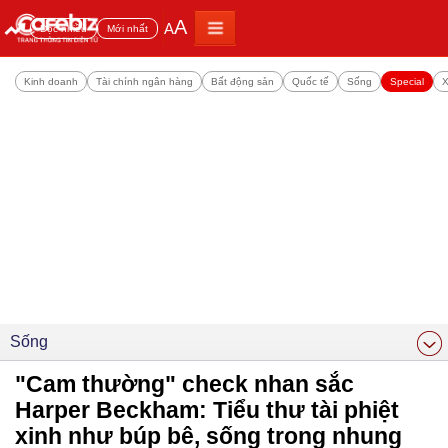
A
A
Đọc nhiều
Mới nhất
Kinh doanh
Tài chính ngân hàng
Bất động sản
Quốc tế
Sống
Special
X
Sống
"Cam thường" check nhan sắc
Harper Beckham: Tiểu thư tài phiệt
xinh như búp bê, sống trong nhung