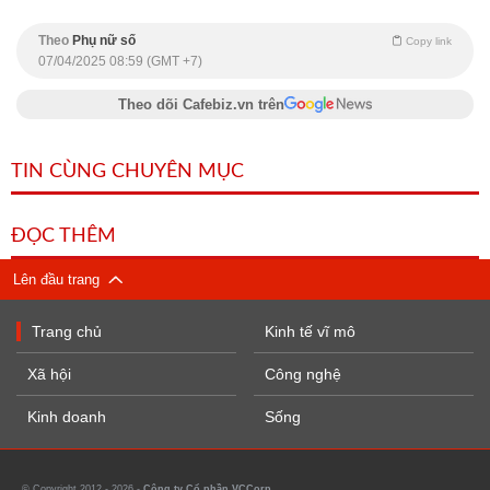
Theo
Phụ nữ số
Copy link
07/04/2025 08:59 (GMT +7)
Theo dõi Cafebiz.vn trên
TIN CÙNG CHUYÊN MỤC
ĐỌC THÊM
Lên đầu trang
Trang chủ
Kinh tế vĩ mô
Xã hội
Công nghệ
Kinh doanh
Sống
© Copyright 2012 - 2026 -
Công ty Cổ phần VCCorp.