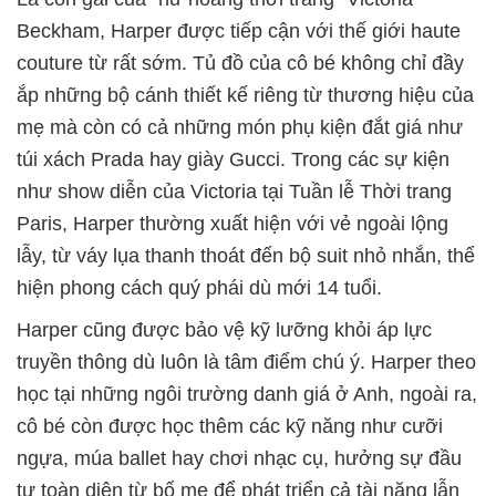
Beckham, Harper được tiếp cận với thế giới haute
couture từ rất sớm. Tủ đồ của cô bé không chỉ đầy
ắp những bộ cánh thiết kế riêng từ thương hiệu của
mẹ mà còn có cả những món phụ kiện đắt giá như
túi xách Prada hay giày Gucci. Trong các sự kiện
như show diễn của Victoria tại Tuần lễ Thời trang
Paris, Harper thường xuất hiện với vẻ ngoài lộng
lẫy, từ váy lụa thanh thoát đến bộ suit nhỏ nhắn, thể
hiện phong cách quý phái dù mới 14 tuổi.
Harper cũng được bảo vệ kỹ lưỡng khỏi áp lực
truyền thông dù luôn là tâm điểm chú ý. Harper theo
học tại những ngôi trường danh giá ở Anh, ngoài ra,
cô bé còn được học thêm các kỹ năng như cưỡi
ngựa, múa ballet hay chơi nhạc cụ, hưởng sự đầu
tư toàn diện từ bố mẹ để phát triển cả tài năng lẫn