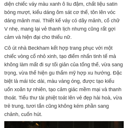
diện chiếc váy màu xanh ô liu đậm, chất liệu satin
bóng mượt, kiểu dáng ôm sát cơ thể, tôn lên vóc
dáng mảnh mai. Thiết kế váy có dây mảnh, cổ chữ
V nhẹ, mang lại vẻ thanh lịch nhưng cũng rất gợi
cảm và hiện đại cho thiếu nữ.
Cô út nhà Beckham kết hợp trang phục với một
chiếc vòng cổ nhỏ xinh, tạo điểm nhấn tinh tế mà
không làm mất đi sự tối giản của tổng thể, vừa sang
trọng, vừa thể hiện gu thẩm mỹ hợp xu hướng. Đặc
biệt là mái tóc dài, màu vàng óng, được tạo kiểu
uốn xoăn tự nhiên, tạo cảm giác mềm mại và thanh
thoát. Tiểu thư tài phiệt toát lên vẻ đẹp hài hoà, vừa
trẻ trung, tươi tắn cũng không kém phần sang
chảnh, cuốn hút.