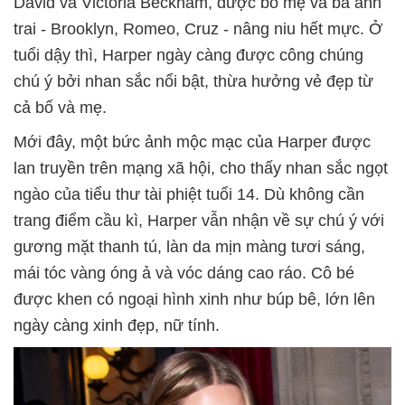
David và Victoria Beckham, được bố mẹ và ba anh
trai - Brooklyn, Romeo, Cruz - nâng niu hết mực. Ở
tuổi dậy thì, Harper ngày càng được công chúng
chú ý bởi nhan sắc nổi bật, thừa hưởng vẻ đẹp từ
cả bố và mẹ.
Mới đây, một bức ảnh mộc mạc của Harper được
lan truyền trên mạng xã hội, cho thấy nhan sắc ngọt
ngào của tiểu thư tài phiệt tuổi 14. Dù không cần
trang điểm cầu kì, Harper vẫn nhận về sự chú ý với
gương mặt thanh tú, làn da mịn màng tươi sáng,
mái tóc vàng óng ả và vóc dáng cao ráo. Cô bé
được khen có ngoại hình xinh như búp bê, lớn lên
ngày càng xinh đẹp, nữ tính.