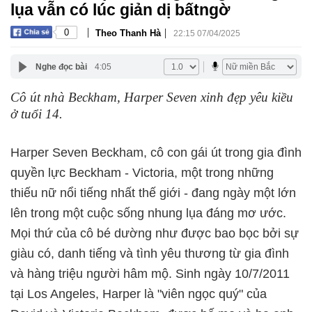
lụa vẫn có lúc giản dị bấtngờ
|
|
0
Theo Thanh Hà
22:15 07/04/2025
Nghe đọc bài
4:05
Cô út nhà Beckham, Harper Seven xinh đẹp yêu kiều
ở tuổi 14.
Harper Seven Beckham, cô con gái út trong gia đình
quyền lực Beckham - Victoria, một trong những
thiếu nữ nổi tiếng nhất thế giới - đang ngày một lớn
lên trong một cuộc sống nhung lụa đáng mơ ước.
Mọi thứ của cô bé dường như được bao bọc bởi sự
giàu có, danh tiếng và tình yêu thương từ gia đình
và hàng triệu người hâm mộ. Sinh ngày 10/7/2011
tại Los Angeles, Harper là "viên ngọc quý" của