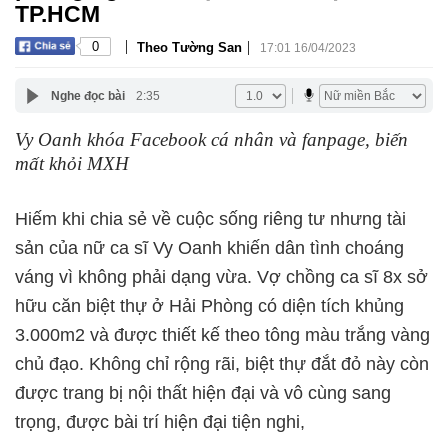
TP.HCM
|
|
0
Theo Tường San
17:01 16/04/2023
Nghe đọc bài
2:35
Vy Oanh khóa Facebook cá nhân và fanpage, biến
mất khỏi MXH
Hiếm khi chia sẻ về cuộc sống riêng tư nhưng tài
sản của nữ ca sĩ Vy Oanh khiến dân tình choáng
váng vì không phải dạng vừa. Vợ chồng ca sĩ 8x sở
hữu căn biệt thự ở Hải Phòng có diện tích khủng
3.000m2 và được thiết kế theo tông màu trắng vàng
chủ đạo. Không chỉ rộng rãi, biệt thự đắt đỏ này còn
được trang bị nội thất hiện đại và vô cùng sang
trọng, được bài trí hiện đại tiện nghi,