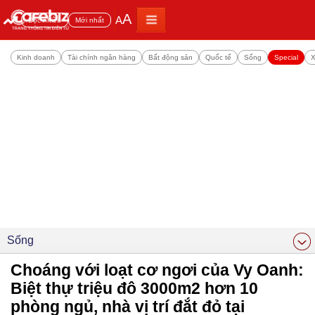
A
A
Đọc nhiều
Mới nhất
Kinh doanh
Tài chính ngân hàng
Bất động sản
Quốc tế
Sống
Special
X
Sống
Choáng với loạt cơ ngơi của Vy Oanh:
Biệt thự triệu đô 3000m2 hơn 10
phòng ngủ, nhà vị trí đắt đỏ tại