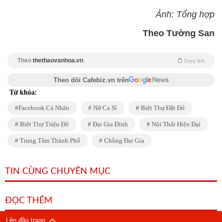
Ảnh: Tổng hợp
Theo Tường San
Theo
thethaovanhoa.vn
Copy link
Theo dõi Cafebiz.vn trên
Từ khóa:
Facebook Cá Nhân
Nữ Ca Sĩ
Biệt Thự Đắt Đỏ
Biệt Thự Triệu Đô
Đại Gia Đình
Nội Thất Hiện Đại
Trung Tâm Thành Phố
Chồng Đại Gia
TIN CÙNG CHUYÊN MỤC
ĐỌC THÊM
Lên đầu trang