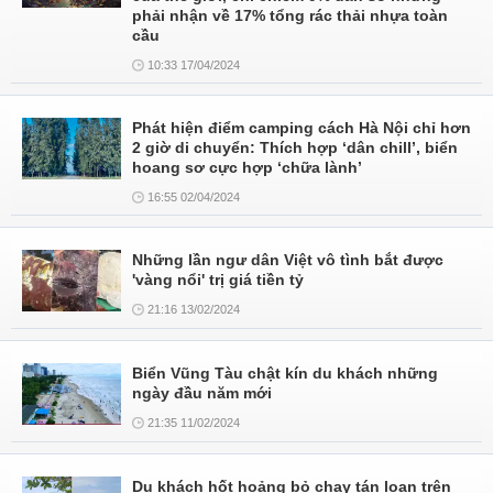
phải nhận về 17% tổng rác thải nhựa toàn
cầu
10:33 17/04/2024
Phát hiện điểm camping cách Hà Nội chỉ hơn
2 giờ di chuyển: Thích hợp ‘dân chill’, biển
hoang sơ cực hợp ‘chữa lành’
16:55 02/04/2024
Những lần ngư dân Việt vô tình bắt được
'vàng nổi' trị giá tiền tỷ
21:16 13/02/2024
Biển Vũng Tàu chật kín du khách những
ngày đầu năm mới
21:35 11/02/2024
Du khách hốt hoảng bỏ chạy tán loạn trên