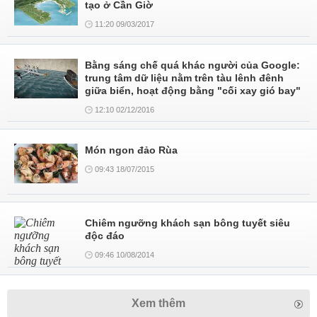
tạo ở Cần Giờ
11:20 09/03/2017
Bằng sáng chế quá khác người của Google:
trung tâm dữ liệu nằm trên tàu lênh đênh
giữa biển, hoạt động bằng "cối xay gió bay"
12:10 02/12/2016
Món ngon đảo Rùa
09:43 18/07/2015
Chiêm ngưỡng khách sạn bông tuyết siêu
độc đáo
09:46 10/08/2014
Xem thêm