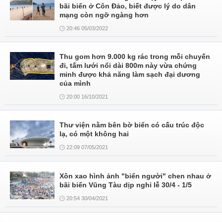
bãi biển ở Côn Đảo, biết được lý do dân
mạng còn ngỡ ngàng hơn
20:46 05/03/2022
Thu gom hơn 9.000 kg rác trong mỗi chuyến
đi, tấm lưới nổi dài 800m này vừa chứng
minh được khả năng làm sạch đại dương
của mình
20:00 16/10/2021
Thư viện nằm bên bờ biển có cấu trúc độc
lạ, có một không hai
22:09 07/05/2021
Xôn xao hình ảnh "biển người" chen nhau ở
bãi biển Vũng Tàu dịp nghỉ lễ 30/4 - 1/5
20:54 30/04/2021