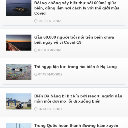
Đôi vợ chồng xây biệt thự nổi 600m2 giữa
biển, dùng làm nơi cách ly với thế giới mùa
Covid
14:01 17/12/2020
Gần 60.000 người trôi nổi trên biển chưa
biết ngày về vì Covid-19
07:00 08/05/2020
Trẻ ngụp lặn bơi trong rác biển ở Hạ Long
07:45 01/05/2019
Biển Đà Nẵng bị bịt kín bởi resort, người dân
mòn mòi đợi mở lối đi xuống biển
16:43 16/11/2017
Trung Quốc hoàn thành đường hầm xuyên