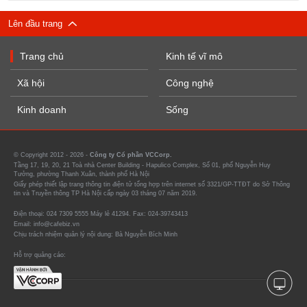
Lên đầu trang
Trang chủ
Kinh tế vĩ mô
Xã hội
Công nghệ
Kinh doanh
Sống
© Copyright 2012 - 2026 -
Công ty Cổ phần VCCorp.
Tầng 17, 19, 20, 21 Toà nhà Center Building - Hapulico Complex, Số 01, phố Nguyễn Huy
Tưởng, phường Thanh Xuân, thành phố Hà Nội
Giấy phép thiết lập trang thông tin điện tử tổng hợp trên internet số 3321/GP-TTĐT do Sở Thông
tin và Truyền thông TP Hà Nội cấp ngày 03 tháng 07 năm 2019.
Điện thoại: 024 7309 5555 Máy lẻ 41294. Fax: 024-39743413
Email: info@cafebiz.vn
Chịu trách nhiệm quản lý nội dung: Bà Nguyễn Bích Minh
Hỗ trợ quảng cáo: