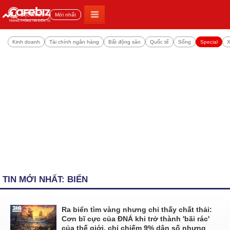
Đọc nhiều
Mới nhất
Kinh doanh
Tài chính ngân hàng
Bất động sản
Quốc tế
Sống
Special
X
TIN MỚI NHẤT: BIỂN
Ra biển tìm vàng nhưng chỉ thấy chất thải:
Cơn bĩ cực của ĐNÁ khi trở thành 'bãi rác'
của thế giới, chỉ chiếm 9% dân số nhưng