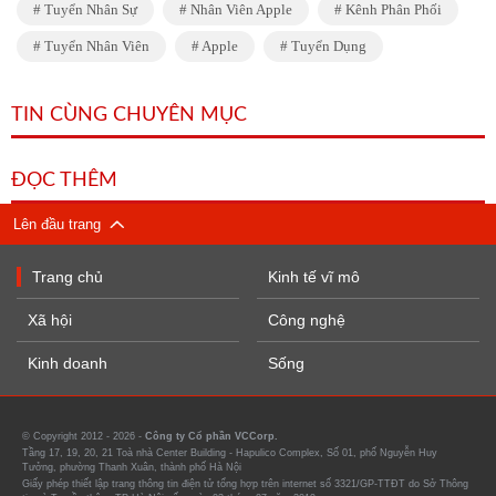
Tuyển Nhân Sự
Nhân Viên Apple
Kênh Phân Phối
Tuyển Nhân Viên
Apple
Tuyển Dụng
TIN CÙNG CHUYÊN MỤC
ĐỌC THÊM
Lên đầu trang
Trang chủ
Kinh tế vĩ mô
Xã hội
Công nghệ
Kinh doanh
Sống
© Copyright 2012 - 2026 -
Công ty Cổ phần VCCorp.
Tầng 17, 19, 20, 21 Toà nhà Center Building - Hapulico Complex, Số 01, phố Nguyễn Huy
Tưởng, phường Thanh Xuân, thành phố Hà Nội
Giấy phép thiết lập trang thông tin điện tử tổng hợp trên internet số 3321/GP-TTĐT do Sở Thông