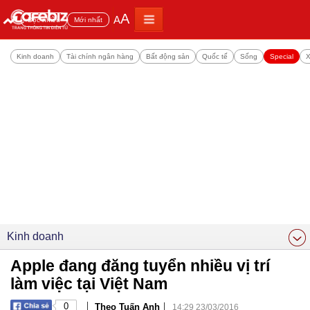
A
A
Đọc nhiều
Mới nhất
Kinh doanh
Tài chính ngân hàng
Bất động sản
Quốc tế
Sống
Special
X
Kinh doanh
Apple đang đăng tuyển nhiều vị trí
làm việc tại Việt Nam
|
|
0
Theo Tuấn Anh
14:29 23/03/2016