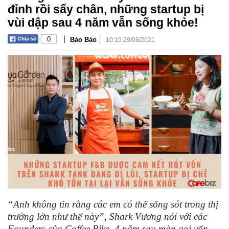
đỉnh rồi sẩy chân, những startup bị
vùi dập sau 4 năm vẫn sống khỏe!
|
|
0
Bảo Bảo
10:19 29/06/2021
“Anh không tin rằng các em có thể sống sót trong thị
trường lớn như thế này”, Shark Vương nói với các
Founders của Coffee Bike. 4 năm sau màn gọi vốn