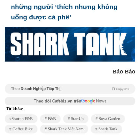
những người ‘thích nhưng không
uống được cà phê’
Bảo Bảo
Theo
Doanh Nghiệp Tiếp Thị
Copy link
Theo dõi Cafebiz.vn trên
Từ khóa:
Startup F&B
F&B
StartUp
Soya Garden
Coffee Bike
Shark Tank Việt Nam
Shark Tank