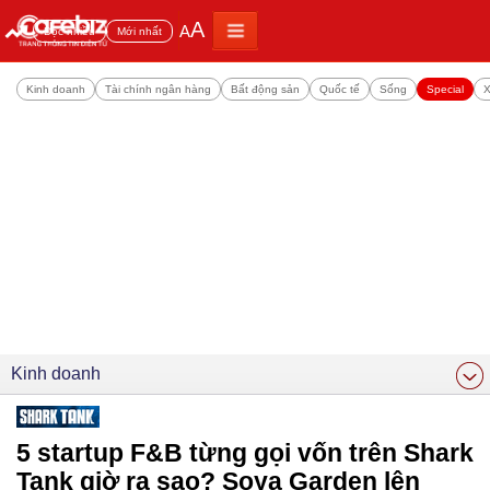
A
A
Đọc nhiều
Mới nhất
Kinh doanh
Tài chính ngân hàng
Bất động sản
Quốc tế
Sống
Special
X
Kinh doanh
5 startup F&B từng gọi vốn trên Shark
Tank giờ ra sao? Soya Garden lên