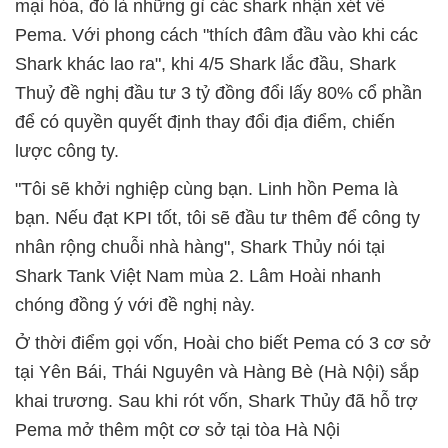
mại hóa, đó là những gì các shark nhận xét về
Pema. Với phong cách "thích đâm đầu vào khi các
Shark khác lao ra", khi 4/5 Shark lắc đầu, Shark
Thuỷ đề nghị đầu tư 3 tỷ đồng đổi lấy 80% cổ phần
để có quyền quyết định thay đổi địa điểm, chiến
lược công ty.
"Tôi sẽ khởi nghiệp cùng bạn. Linh hồn Pema là
bạn. Nếu đạt KPI tốt, tôi sẽ đầu tư thêm để công ty
nhân rộng chuỗi nhà hàng", Shark Thủy nói tại
Shark Tank Việt Nam mùa 2. Lâm Hoài nhanh
chóng đồng ý với đề nghị này.
Ở thời điểm gọi vốn, Hoài cho biết Pema có 3 cơ sở
tại Yên Bái, Thái Nguyên và Hàng Bè (Hà Nội) sắp
khai trương. Sau khi rót vốn, Shark Thủy đã hỗ trợ
Pema mở thêm một cơ sở tại tòa Hà Nội