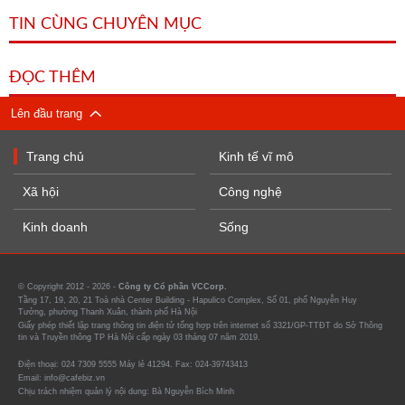
TIN CÙNG CHUYÊN MỤC
ĐỌC THÊM
Lên đầu trang
Trang chủ
Kinh tế vĩ mô
Xã hội
Công nghệ
Kinh doanh
Sống
© Copyright 2012 - 2026 -
Công ty Cổ phần VCCorp.
Tầng 17, 19, 20, 21 Toà nhà Center Building - Hapulico Complex, Số 01, phố Nguyễn Huy
Tưởng, phường Thanh Xuân, thành phố Hà Nội
Giấy phép thiết lập trang thông tin điện tử tổng hợp trên internet số 3321/GP-TTĐT do Sở Thông
tin và Truyền thông TP Hà Nội cấp ngày 03 tháng 07 năm 2019.
Điện thoại: 024 7309 5555 Máy lẻ 41294. Fax: 024-39743413
Email: info@cafebiz.vn
Chịu trách nhiệm quản lý nội dung: Bà Nguyễn Bích Minh