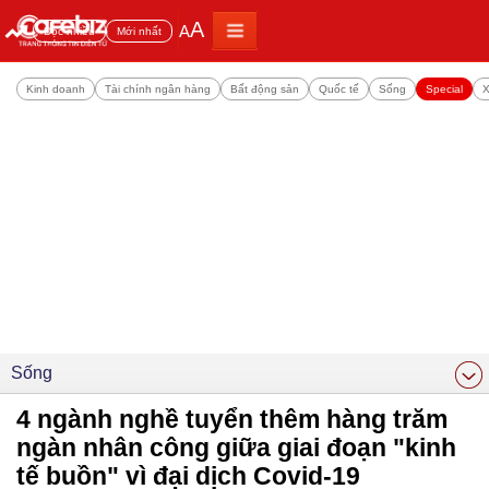
A
A
Đọc nhiều
Mới nhất
Kinh doanh
Tài chính ngân hàng
Bất động sản
Quốc tế
Sống
Special
X
Sống
4 ngành nghề tuyển thêm hàng trăm
ngàn nhân công giữa giai đoạn "kinh
tế buồn" vì đại dịch Covid-19