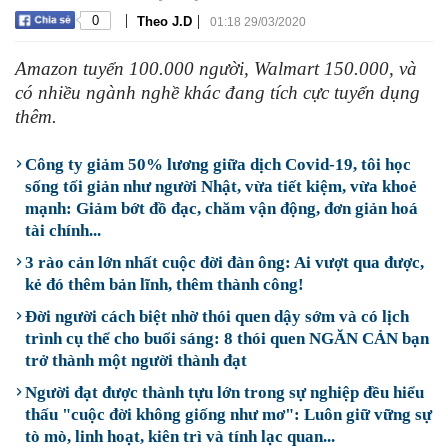
|
|
0
Theo J.D
01:18 29/03/2020
Amazon tuyển 100.000 người, Walmart 150.000, và
có nhiều ngành nghề khác đang tích cực tuyển dụng
thêm.
Công ty giảm 50% lương giữa dịch Covid-19, tôi học
sống tối giản như người Nhật, vừa tiết kiệm, vừa khoẻ
mạnh: Giảm bớt đồ đạc, chăm vận động, đơn giản hoá
tài chính...
3 rào cản lớn nhất cuộc đời đàn ông: Ai vượt qua được,
kẻ đó thêm bản lĩnh, thêm thành công!
Đời người cách biệt nhờ thói quen dậy sớm và có lịch
trình cụ thể cho buổi sáng: 8 thói quen NGĂN CẢN bạn
trở thành một người thành đạt
Người đạt được thành tựu lớn trong sự nghiệp đều hiểu
thấu "cuộc đời không giống như mơ": Luôn giữ vững sự
tò mò, linh hoạt, kiên trì và tính lạc quan...