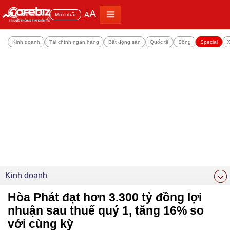
A
A
Đọc nhiều
Mới nhất
Kinh doanh
Tài chính ngân hàng
Bất động sản
Quốc tế
Sống
Special
X
Kinh doanh
Hòa Phát đạt hơn 3.300 tỷ đồng lợi
nhuận sau thuế quý 1, tăng 16% so
với cùng kỳ