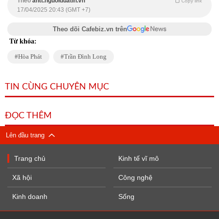
Theo
antt.nguoiduatin.vn
Copy link
17/04/2025 20:43 (GMT +7)
Theo dõi Cafebiz.vn trên
Từ khóa:
Hòa Phát
Trần Đình Long
TIN CÙNG CHUYÊN MỤC
ĐỌC THÊM
Lên đầu trang
Trang chủ
Kinh tế vĩ mô
Xã hội
Công nghệ
Kinh doanh
Sống