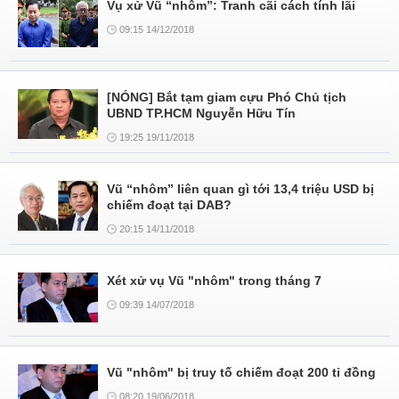
Vụ xử Vũ “nhôm”: Tranh cãi cách tính lãi
09:15 14/12/2018
[NÓNG] Bắt tạm giam cựu Phó Chủ tịch
UBND TP.HCM Nguyễn Hữu Tín
19:25 19/11/2018
Vũ “nhôm” liên quan gì tới 13,4 triệu USD bị
chiếm đoạt tại DAB?
20:15 14/11/2018
Xét xử vụ Vũ "nhôm" trong tháng 7
09:39 14/07/2018
Vũ "nhôm" bị truy tố chiếm đoạt 200 tỉ đồng
08:20 19/06/2018