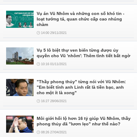
Vụ án Vũ Nhôm và những con số khó tin -
loạt tướng tá, quan chức cấp cao nhúng
chàm
14:00 29/11/2021
Vụ 5 lô biệt thự ven biển từng được ủy
quyền cho Vũ 'nhôm': Thêm tình tiết bất ngờ
10:16 01/11/2021
"Thầy phong thủy" từng nói với Vũ Nhôm:
"Em biết tính anh Linh rất là tiền bạc, anh
cho một ít là xong"
16:27 28/06/2021
Môi giới hối lộ hơn 16 tỷ giúp Vũ Nhôm, thầy
phong thủy đã "lươn lẹo" như thế nào?
08:26 27/04/2021