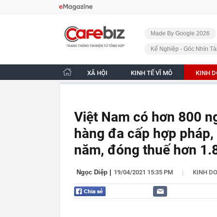
Bỏ qua điều hướng
CafeBiz - Trang chủ
Made By Google 2026
Kế Nghiệp - Góc Nhìn Tà
XÃ HỘI
KINH TẾ VĨ MÔ
KINH 
Việt Nam có hơn 800 n
hàng đa cấp hợp pháp,
năm, đóng thuế hơn 1.
|
Ngọc Diệp
|
19/04/2021 15:35 PM
KINH D