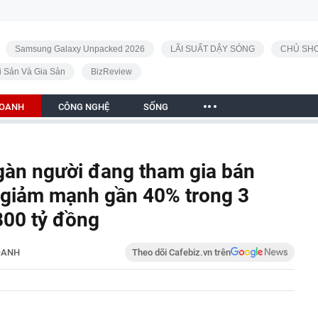
Samsung Galaxy Unpacked 2026
LÃI SUẤT DẬY SÓNG
CHỦ SHO
i Sản Và Gia Sản
BizReview
DOANH
CÔNG NGHỆ
SỐNG
gàn người đang tham gia bán
 giảm mạnh gần 40% trong 3
800 tỷ đồng
OANH
Theo dõi Cafebiz.vn trên