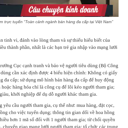
 trực tuyến “Toàn cảnh ngành bán hàng đa cấp tại Việt Nam”
n tinh vi, đánh vào lòng tham và sự thiếu hiểu biết của
iều thành phần, nhất là các bạn trẻ gia nhập vào mạng lưới
trưởng Cục cạnh tranh và bảo vệ người tiêu dùng (Bộ Công
dùng cần xác định được 4 biểu hiện chính: Không có giấy
g đa cấp; sử dụng mô hình bán hàng đa cấp để huy động
 hoặc hàng hóa chỉ là công cụ để lôi kéo người tham gia;
 giàu, khởi nghiệp để dụ dỗ người khác tham gia.
yêu cầu người tham gia, cụ thể như: mua hàng, đặt cọc,
hồng cho việc tuyển dụng; thông tin gian dối về hoa hồng
nhiều hơn 1 mã số đối với 1 người tham gia; từ chối quyền
, chuyển giao mạng lưới người tham gia; tổ chức các trung