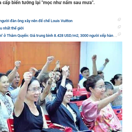
a cấp biến tướng lại "mọc như nấm sau mưa".
 người đàn ông xây nên đế chế Louis Vuitton
u nhất thế giới
m Quyến: Giá trung bình 8.428 USD/m2, 3000 người xếp hàng từ nửa đêm tranh nhau mua 394 căn hộ