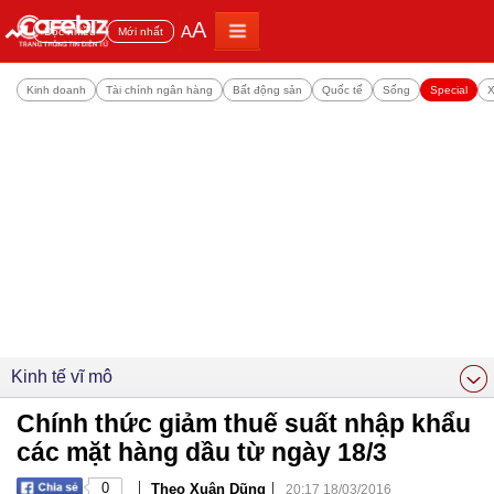
A
A
Đọc nhiều
Mới nhất
Kinh doanh
Tài chính ngân hàng
Bất động sản
Quốc tế
Sống
Special
X
Kinh tế vĩ mô
Chính thức giảm thuế suất nhập khẩu
các mặt hàng dầu từ ngày 18/3
|
|
0
Theo Xuân Dũng
20:17 18/03/2016