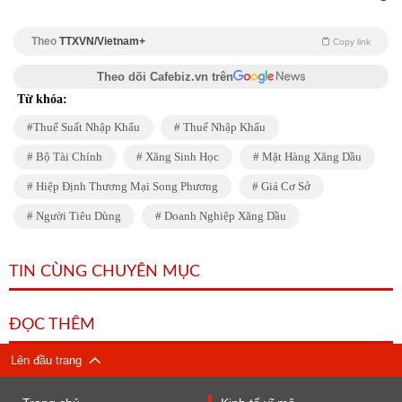
Theo
TTXVN/Vietnam+
Copy link
Theo dõi Cafebiz.vn trên
Từ khóa:
Thuế Suất Nhập Khẩu
Thuế Nhập Khẩu
Bộ Tài Chính
Xăng Sinh Học
Mặt Hàng Xăng Dầu
Hiệp Định Thương Mại Song Phương
Giá Cơ Sở
Người Tiêu Dùng
Doanh Nghiệp Xăng Dầu
TIN CÙNG CHUYÊN MỤC
ĐỌC THÊM
Lên đầu trang