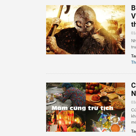
B
V
t
01
Nh
tr
Ta
Th
C
N
03
Cú
kh
mớ
Ta