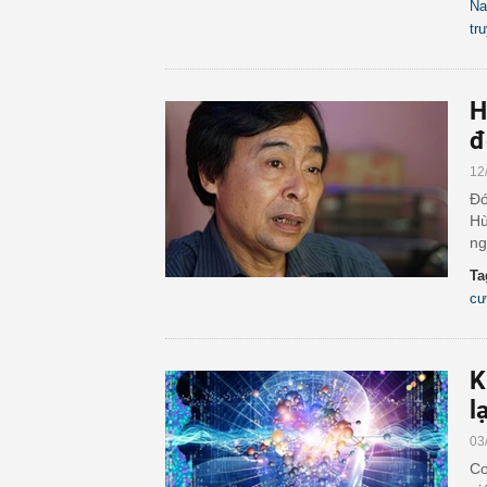
N
tr
H
đ
12
Đó
Hù
ng
Ta
cư
K
l
03
Co