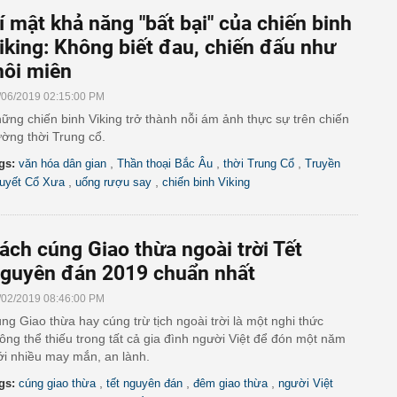
í mật khả năng "bất bại" của chiến binh
iking: Không biết đau, chiến đấu như
hôi miên
/06/2019 02:15:00 PM
ững chiến binh Viking trở thành nỗi ám ảnh thực sự trên chiến
ường thời Trung cổ.
,
,
,
gs:
văn hóa dân gian
Thần thoại Bắc Âu
thời Trung Cổ
Truyền
,
,
uyết Cổ Xưa
uống rượu say
chiến binh Viking
ách cúng Giao thừa ngoài trời Tết
guyên đán 2019 chuẩn nhất
/02/2019 08:46:00 PM
ng Giao thừa hay cúng trừ tịch ngoài trời là một nghi thức
ông thể thiếu trong tất cả gia đình người Việt để đón một năm
i nhiều may mắn, an lành.
,
,
,
gs:
cúng giao thừa
tết nguyên đán
đêm giao thừa
người Việt