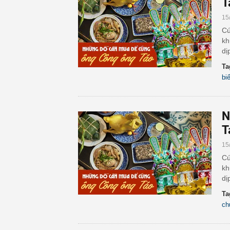
T
15
Cú
kh
dị
Ta
bi
N
T
15
Cú
kh
dị
Ta
ch