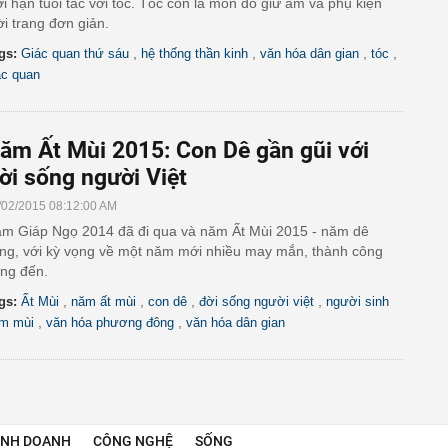
ới hạn tuổi tác với tóc. Tóc còn là món đồ giữ ấm và phụ kiện
ời trang đơn giản.
,
,
,
,
gs:
Giác quan thứ sáu
hệ thống thần kinh
văn hóa dân gian
tóc
ác quan
ăm Ất Mùi 2015: Con Dê gần gũi với
ời sống người Việt
/02/2015 08:12:00 AM
m Giáp Ngọ 2014 đã đi qua và năm Ất Mùi 2015 - năm dê
ng, với kỳ vọng về một năm mới nhiều may mắn, thành công
ng đến.
,
,
,
,
gs:
Ất Mùi
năm ất mùi
con dê
đời sống người việt
người sinh
,
,
m mùi
văn hóa phương đông
văn hóa dân gian
INH DOANH
CÔNG NGHỆ
SỐNG