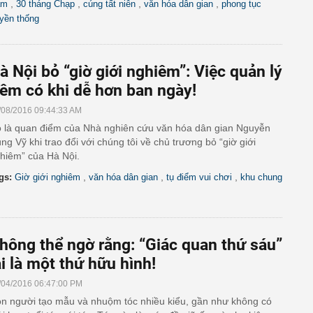
,
,
,
,
am
30 tháng Chạp
cúng tất niên
văn hóa dân gian
phong tục
uyền thống
à Nội bỏ “giờ giới nghiêm”: Việc quản lý
êm có khi dễ hơn ban ngày!
/08/2016 09:44:33 AM
 là quan điểm của Nhà nghiên cứu văn hóa dân gian Nguyễn
ng Vỹ khi trao đổi với chúng tôi về chủ trương bỏ “giờ giới
hiêm” của Hà Nội.
,
,
,
gs:
Giờ giới nghiêm
văn hóa dân gian
tụ điểm vui chơi
khu chung
hông thể ngờ rằng: “Giác quan thứ sáu”
ại là một thứ hữu hình!
/04/2016 06:47:00 PM
n người tạo mẫu và nhuộm tóc nhiều kiểu, gần như không có