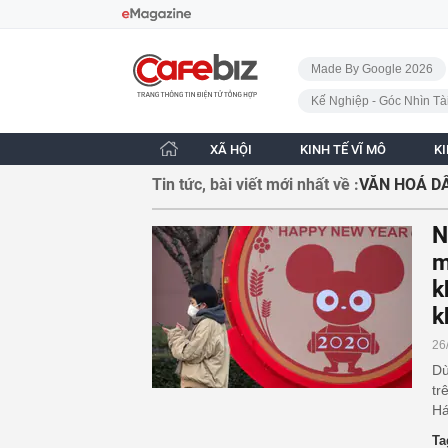
Bỏ qua điều hướng
CafeBiz - Trang chủ
Made By Google 2026
Kế Nghiệp - Góc Nhìn Tà
XÃ HỘI
KINH TẾ VĨ MÔ
K
Tin tức, bài viết mới nhất về :
VĂN HOÁ D
N
m
k
k
26
Dù
tr
Há
Ta