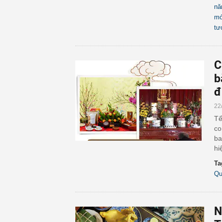
nă
mớ
tư
C
b
đ
22
Tế
co
ba
hi
Ta
Qu
N