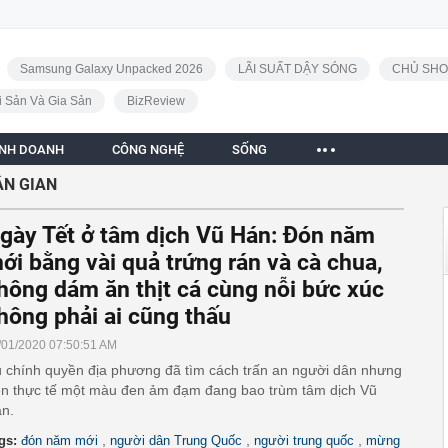
Samsung Galaxy Unpacked 2026
LÃI SUẤT DẬY SÓNG
CHỦ SHO
i Sản Và Gia Sản
BizReview
INH DOANH
CÔNG NGHỆ
SỐNG
ÂN GIAN
gày Tết ở tâm dịch Vũ Hán: Đón năm
ới bằng vài quả trứng rán và cà chua,
hông dám ăn thịt cá cùng nỗi bức xúc
hông phải ai cũng thấu
/01/2020 07:50:51 AM
 chính quyền địa phương đã tìm cách trấn an người dân nhưng
ên thực tế một màu đen ảm đạm đang bao trùm tâm dịch Vũ
n.
,
,
,
gs:
đón năm mới
người dân Trung Quốc
người trung quốc
mừng