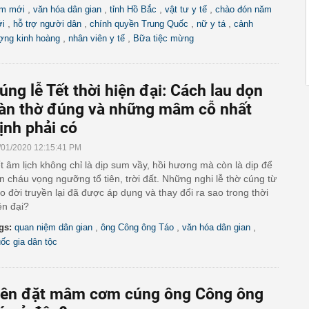
,
,
,
,
m mới
văn hóa dân gian
tỉnh Hồ Bắc
vật tư y tế
chào đón năm
,
,
,
,
i
hỗ trợ người dân
chính quyền Trung Quốc
nữ y tá
cảnh
,
,
ợng kinh hoàng
nhân viên y tế
Bữa tiệc mừng
úng lễ Tết thời hiện đại: Cách lau dọn
àn thờ đúng và những mâm cỗ nhất
ịnh phải có
/01/2020 12:15:41 PM
t âm lịch không chỉ là dịp sum vầy, hồi hương mà còn là dịp để
n cháu vọng ngưỡng tổ tiên, trời đất. Những nghi lễ thờ cúng từ
o đời truyền lại đã được áp dụng và thay đổi ra sao trong thời
ện đại?
,
,
,
gs:
quan niệm dân gian
ông Công ông Táo
văn hóa dân gian
ốc gia dân tộc
ên đặt mâm cơm cúng ông Công ông