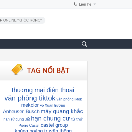
Liên hệ
P ONLINE "KHÓC RÒNG"
thương mại điện thoại
văn phòng tiktok
văn phòng iktok
mekolor
võ Xuân trường
máy quang khắc
Anheuser-Busch
hạn chung cư
từ thứ
hạn sử dụng đất
castel group
Pierre Castel
khủng hoàng truyền thông