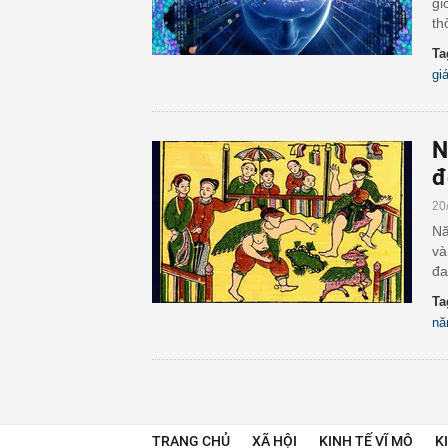
gi
th
Ta
gi
N
đ
20
Nă
và
đa
Ta
nă
TRANG CHỦ
XÃ HỘI
KINH TẾ VĨ MÔ
K