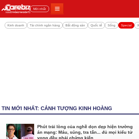
Đọc nhiều
Mới nhất
Kinh doanh
Tài chính ngân hàng
Bất động sản
Quốc tế
Sống
Special
X
TIN MỚI NHẤT: CẢNH TƯỢNG KINH HOÀNG
Phút trải lòng của nghề dọn dẹp hiện trường
án mạng: Máu, súng, tra tấn... đủ mọi kiểu tử
vong đều phải chứng kiến