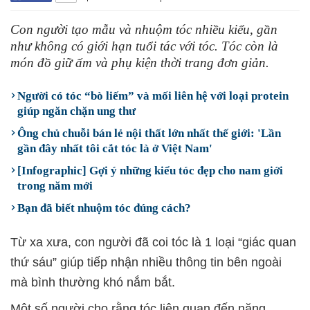
Con người tạo mẫu và nhuộm tóc nhiều kiểu, gần
như không có giới hạn tuổi tác với tóc. Tóc còn là
món đồ giữ ấm và phụ kiện thời trang đơn giản.
Người có tóc “bò liếm” và mối liên hệ với loại protein
giúp ngăn chặn ung thư
Ông chủ chuỗi bán lẻ nội thất lớn nhất thế giới: 'Lần
gần đây nhất tôi cắt tóc là ở Việt Nam'
[Infographic] Gợi ý những kiểu tóc đẹp cho nam giới
trong năm mới
Bạn đã biết nhuộm tóc đúng cách?
Từ xa xưa, con người đã coi tóc là 1 loại “giác quan
thứ sáu” giúp tiếp nhận nhiều thông tin bên ngoài
mà bình thường khó nắm bắt.
Một số người cho rằng tóc liên quan đến năng