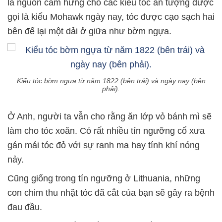
là nguồn cảm hứng cho các kiểu tóc ấn tượng được
gọi là kiểu Mohawk ngày nay, tóc được cạo sạch hai
bên để lại một dải ở giữa như bờm ngựa.
Kiểu tóc bờm ngựa từ năm 1822 (bên trái) và ngày nay (bên
phải).
Ở Anh, người ta vẫn cho rằng ăn lớp vỏ bánh mì sẽ
làm cho tóc xoăn. Có rất nhiều tín ngưỡng cổ xưa
gán mái tóc đỏ với sự ranh ma hay tính khí nóng
nảy.
Cũng giống trong tín ngưỡng ở Lithuania, những
con chim thu nhặt tóc đã cắt của bạn sẽ gây ra bệnh
đau đầu.