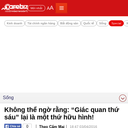
A
A
Đọc nhiều
Mới nhất
Kinh doanh
Tài chính ngân hàng
Bất động sản
Quốc tế
Sống
Special
X
Sống
Không thể ngờ rằng: “Giác quan thứ
sáu” lại là một thứ hữu hình!
|
|
0
Theo Cẩm Mai
18:47 03/04/2016