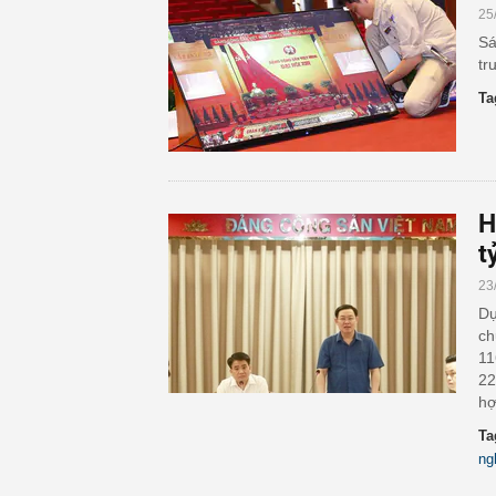
25
Sá
tr
Ta
H
t
23
Dự
ch
11
22
hợ
Ta
ng