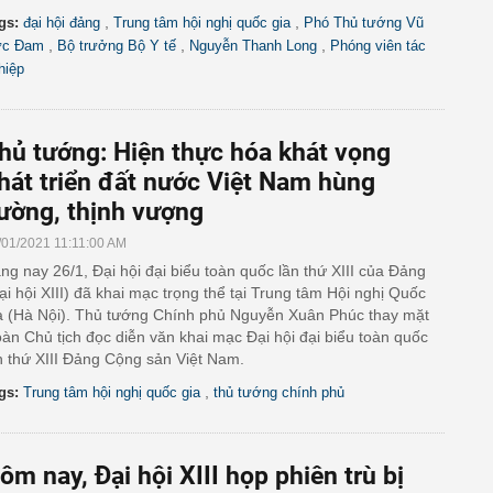
,
,
gs:
đại hội đảng
Trung tâm hội nghị quốc gia
Phó Thủ tướng Vũ
,
,
,
c Đam
Bộ trưởng Bộ Y tế
Nguyễn Thanh Long
Phóng viên tác
hiệp
hủ tướng: Hiện thực hóa khát vọng
hát triển đất nước Việt Nam hùng
ường, thịnh vượng
/01/2021 11:11:00 AM
ng nay 26/1, Đại hội đại biểu toàn quốc lần thứ XIII của Đảng
ại hội XIII) đã khai mạc trọng thể tại Trung tâm Hội nghị Quốc
a (Hà Nội). Thủ tướng Chính phủ Nguyễn Xuân Phúc thay mặt
àn Chủ tịch đọc diễn văn khai mạc Đại hội đại biểu toàn quốc
n thứ XIII Đảng Cộng sản Việt Nam.
,
gs:
Trung tâm hội nghị quốc gia
thủ tướng chính phủ
ôm nay, Đại hội XIII họp phiên trù bị