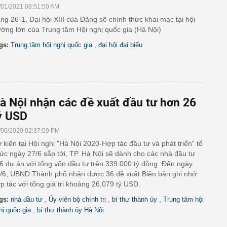
/01/2021 08:51:50 AM
ng 26-1, Đại hội XIII của Đảng sẽ chính thức khai mạc tại hội
ường lớn của Trung tâm Hội nghị quốc gia (Hà Nội)
,
gs:
Trung tâm hội nghị quốc gia
đại hội đại biểu
à Nội nhận các đề xuất đầu tư hơn 26
ỷ USD
/06/2020 02:37:59 PM
 kiến tại Hội nghị "Hà Nội 2020-Hợp tác đầu tư và phát triển" tổ
ức ngày 27/6 sắp tới, TP. Hà Nội sẽ dành cho các nhà đầu tư
6 dự án với tổng vốn đầu tư trên 339.000 tỷ đồng. Đến ngày
/6, UBND Thành phố nhận được 36 đề xuất Biên bản ghi nhớ
p tác với tổng giá trị khoảng 26,079 tỷ USD.
,
,
,
gs:
nhà đầu tư
Ủy viên bộ chính trị
bí thư thành ủy
Trung tâm hội
,
hị quốc gia
bí thư thành ủy Hà Nội