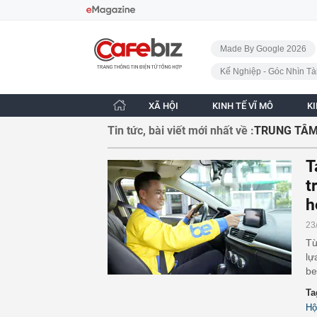
Bỏ qua điều hướng
CafeBiz - Trang chủ
Made By Google 2026
Kế Nghiệp - Góc Nhìn Tà
XÃ HỘI
KINH TẾ VĨ MÔ
K
Tin tức, bài viết mới nhất về :
TRUNG TÂM
T
t
h
23
Từ
lự
be
Ta
Hộ