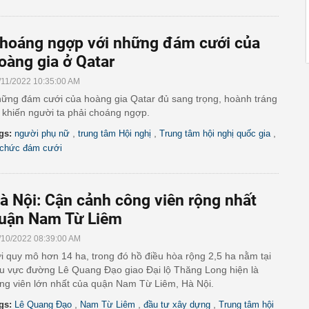
hoáng ngợp với những đám cưới của
oàng gia ở Qatar
/11/2022 10:35:00 AM
ững đám cưới của hoàng gia Qatar đủ sang trọng, hoành tráng
 khiến người ta phải choáng ngợp.
,
,
,
gs:
người phụ nữ
trung tâm Hội nghị
Trung tâm hội nghị quốc gia
 chức đám cưới
à Nội: Cận cảnh công viên rộng nhất
uận Nam Từ Liêm
/10/2022 08:39:00 AM
i quy mô hơn 14 ha, trong đó hồ điều hòa rộng 2,5 ha nằm tại
u vực đường Lê Quang Đạo giao Đại lộ Thăng Long hiện là
ng viên lớn nhất của quận Nam Từ Liêm, Hà Nội.
,
,
,
gs:
Lê Quang Đạo
Nam Từ Liêm
đầu tư xây dựng
Trung tâm hội