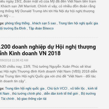
iều ngày 19/2, đoàn mật vũ của Mỹ đã đến Việt Nam tiền trạm
i Khách sạn JW Marriott. Chính vì vậy, có nhiều đồn đoán rằng
ng thống Mỹ Donald Trump khi tới Hà Nội dự hội nghị thượng
nh Mỹ - ...
,
,
gs:
phòng tổng thống
khách sạn 5 sao
Trung tâm hội nghị quốc gia
,
ội trường Ba Đình
Tập đoàn Bitexco
.200 doanh nghiệp dự Hội nghị thượng
ỉnh Kinh doanh VN 2018
/09/2018 11:06:42 AM
h30 chiều nay, 13/9, Thủ tướng Nguyễn Xuân Phúc sẽ khai
c Hội nghị Thượng đỉnh Kinh doanh Việt Nam (VBS) 2018 diễn
 tại Trung tâm Hội nghị Quốc gia với chủ đề “Việt Nam - đối tác
nh doanh tin cậy”.
,
,
,
gs:
Trung tâm hội nghị quốc gia
Chủ tịch VCCI
vũ tiến lộc
kinh tế
,
,
,
ệt Nam
thủ tướng chính phủ
diễn đàn kinh tế thế giới
Bộ trưởng
,
 Tài chính
bộ giao thông vận tải