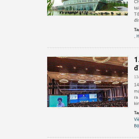
Ch
tạ
Tổ
đỉ
Ta
,
H
1
đ
13
14
mạ
ra
ki
Ta
Vi
Bộ