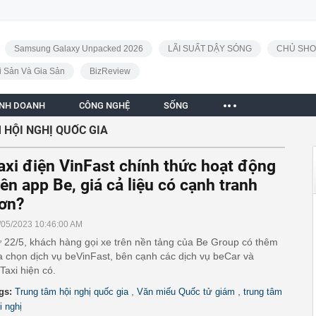
Samsung Galaxy Unpacked 2026
LÃI SUẤT DẬY SÓNG
CHỦ SHO
i Sản Và Gia Sản
BizReview
INH DOANH
CÔNG NGHỆ
SỐNG
 HỘI NGHỊ QUỐC GIA
axi điện VinFast chính thức hoạt động
rên app Be, giá cả liệu có cạnh tranh
ơn?
/05/2023 10:46:00 AM
 22/5, khách hàng gọi xe trên nền tảng của Be Group có thêm
a chọn dịch vụ beVinFast, bên cạnh các dịch vụ beCar và
Taxi hiện có.
,
,
gs:
Trung tâm hội nghị quốc gia
Văn miếu Quốc tử giám
trung tâm
i nghị