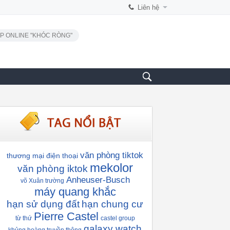
Liên hệ
P ONLINE "KHÓC RÒNG"
văn phòng tiktok
thương mại điện thoại
mekolor
văn phòng iktok
Anheuser-Busch
võ Xuân trường
máy quang khắc
hạn sử dụng đất
hạn chung cư
Pierre Castel
từ thứ
castel group
galaxy watch