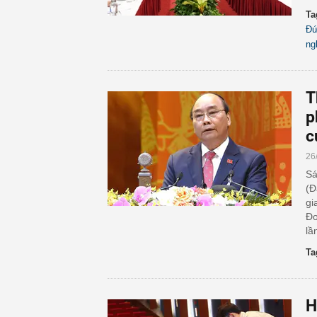
Ta
Đứ
ng
T
p
c
26
Sá
(Đ
gi
Đo
lầ
Ta
H