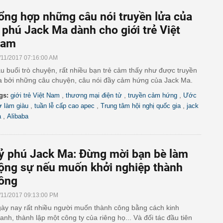
ổng hợp những câu nói truyền lửa của
ỉ phú Jack Ma dành cho giới trẻ Việt
am
/11/2017 07:16:00 AM
u buổi trò chuyện, rất nhiều bạn trẻ cảm thấy như được truyền
a bởi những câu chuyện, câu nói đầy cảm hứng của Jack Ma.
,
,
,
gs:
giới trẻ Việt Nam
thương mại điện tử
truyền cảm hứng
Ước
,
,
,
 làm giàu
tuần lễ cấp cao apec
Trung tâm hội nghị quốc gia
jack
,
a
Alibaba
ỷ phú Jack Ma: Đừng mời bạn bè làm
ộng sự nếu muốn khởi nghiệp thành
ông
/11/2017 09:13:00 PM
ày nay rất nhiều người muốn thành công bằng cách kinh
anh, thành lập một công ty của riêng họ... Và đối tác đầu tiên