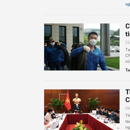
ng
C
t
21
Tạ
CN
củ
Ta
T
C
28
Th
tá
ng