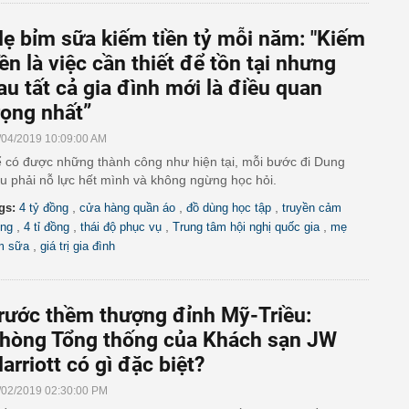
ẹ bỉm sữa kiếm tiền tỷ mỗi năm: "Kiếm
iền là việc cần thiết để tồn tại nhưng
au tất cả gia đình mới là điều quan
rọng nhất”
/04/2019 10:09:00 AM
 có được những thành công như hiện tại, mỗi bước đi Dung
u phải nỗ lực hết mình và không ngừng học hỏi.
,
,
,
gs:
4 tỷ đồng
cửa hàng quần áo
đồ dùng học tập
truyền cảm
,
,
,
,
ng
4 tỉ đồng
thái độ phục vụ
Trung tâm hội nghị quốc gia
mẹ
,
m sữa
giá trị gia đình
rước thềm thượng đỉnh Mỹ-Triều:
hòng Tổng thống của Khách sạn JW
arriott có gì đặc biệt?
/02/2019 02:30:00 PM