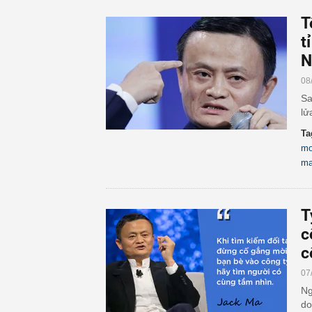
T
t
N
08
Sa
lử
Ta
mơ
m
T
c
c
07
Ng
do