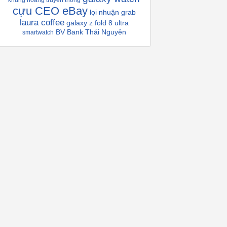
khủng hoàng truyền thông
cựu CEO eBay
lọi nhuận grab
laura coffee
galaxy z fold 8 ultra
BV Bank Thái Nguyên
smartwatch