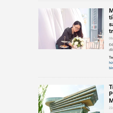
M
t
s
t
08
Để
đề
Ta
hứ
bỉ
T
P
M
22