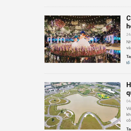
C
h
24
Nh
và
Ta
tổ
H
q
04
Vớ
kh
cô
Ta