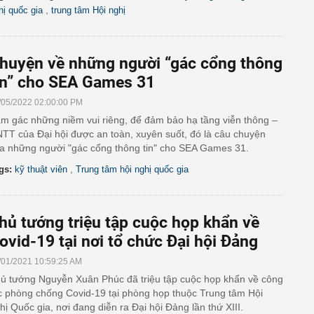
,
hị quốc gia
trung tâm Hội nghị
huyện về những người “gác cổng thông
in” cho SEA Games 31
/05/2022 02:00:00 PM
m gác những niềm vui riêng, để đảm bảo hạ tầng viễn thông –
TT của Đại hội được an toàn, xuyên suốt, đó là câu chuyện
a những người "gác cổng thông tin" cho SEA Games 31.
,
gs:
kỹ thuật viên
Trung tâm hội nghị quốc gia
hủ tướng triệu tập cuộc họp khẩn về
ovid-19 tại nơi tổ chức Đại hội Đảng
/01/2021 10:59:25 AM
ủ tướng Nguyễn Xuân Phúc đã triệu tập cuộc họp khẩn về công
c phòng chống Covid-19 tại phòng họp thuộc Trung tâm Hội
hị Quốc gia, nơi đang diễn ra Đại hội Đảng lần thứ XIII.