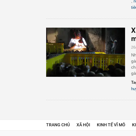
,
n
ti
X
m
26
Nh
gà
ch
gà
Ta
hu
TRANG CHỦ
XÃ HỘI
KINH TẾ VĨ MÔ
K