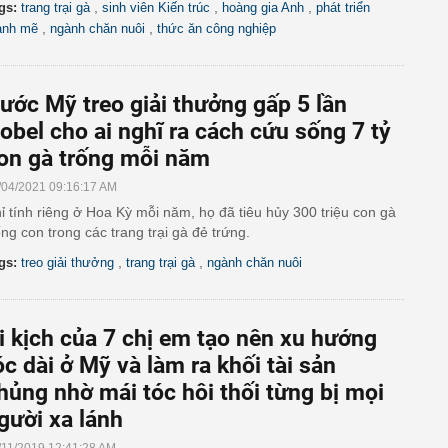
,
,
,
gs:
trang trại gà
sinh viên Kiến trúc
hoàng gia Anh
phát triển
,
,
nh mẽ
ngành chăn nuôi
thức ăn công nghiệp
ước Mỹ treo giải thưởng gấp 5 lần
obel cho ai nghĩ ra cách cứu sống 7 tỷ
on gà trống mỗi năm
/04/2021 09:16:17 AM
ỉ tính riêng ở Hoa Kỳ mỗi năm, họ đã tiêu hủy 300 triệu con gà
ống con trong các trang trại gà đẻ trứng.
,
,
gs:
treo giải thưởng
trang trại gà
ngành chăn nuôi
i kịch của 7 chị em tạo nên xu hướng
óc dài ở Mỹ và làm ra khối tài sản
hủng nhờ mái tóc hôi thối từng bị mọi
gười xa lánh