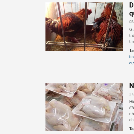
D
q
05
Gi
tr
tì
Ta
tra
cự
N
27
Hi
đồ
nh
ch
Ta