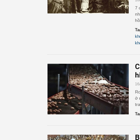
18
7 
nh
hồ
Ta
kh
kh
C
h
16
Ro
ở 
tr
Ta
B