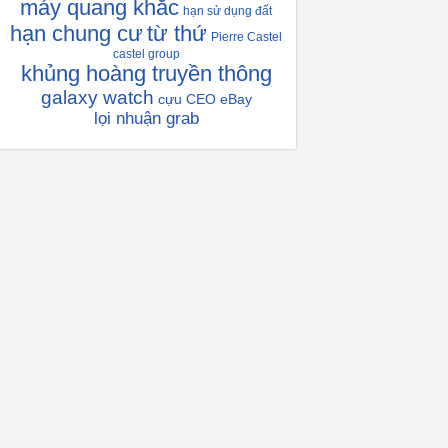
máy quang khắc
hạn sử dụng đất
hạn chung cư
từ thứ
Pierre Castel
castel group
khủng hoàng truyền thông
galaxy watch
cựu CEO eBay
lọi nhuận grab