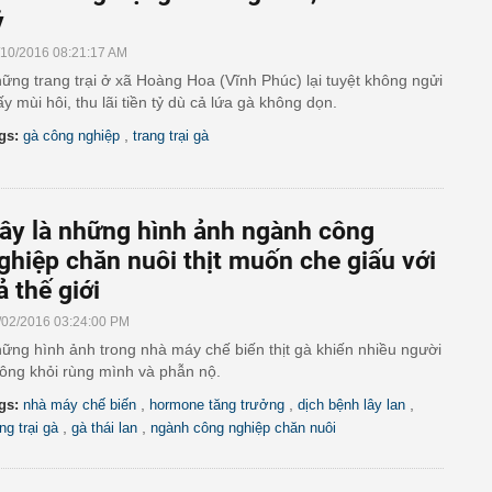
ỷ
/10/2016 08:21:17 AM
ững trang trại ở xã Hoàng Hoa (Vĩnh Phúc) lại tuyệt không ngửi
ấy mùi hôi, thu lãi tiền tỷ dù cả lứa gà không dọn.
,
gs:
gà công nghiệp
trang trại gà
ây là những hình ảnh ngành công
ghiệp chăn nuôi thịt muốn che giấu với
ả thế giới
/02/2016 03:24:00 PM
ững hình ảnh trong nhà máy chế biến thịt gà khiến nhiều người
ông khỏi rùng mình và phẫn nộ.
,
,
,
gs:
nhà máy chế biến
hormone tăng trưởng
dịch bệnh lây lan
,
,
ng trại gà
gà thái lan
ngành công nghiệp chăn nuôi