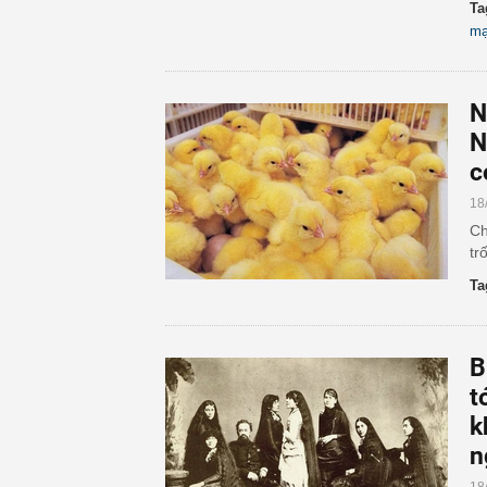
Ta
mạ
N
N
c
18
Ch
tr
Ta
B
t
k
n