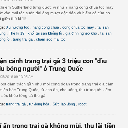
/11/2019 12:41:28 AM
chị em Sutherland từng được ví như 7 nàng công chúa tóc mây
ờ vào mái tóc suôn dài óng mượt độc đáo và hiếm có của họ
i giữa thế kỉ 19.
,
,
,
gs:
Xu hướng tóc
nàng công chúa
công chúa tóc mây
tài sản
,
,
,
,
ủng
Thế kỉ 19
khối tài sản khổng lồ
gia đình nghèo khó
tài sản
,
,
ổng lồ
trang trại gà
chăm sóc mái tóc
ận cảnh trang trại gà 3 triệu con "đìu
iu bóng người" ở Trung Quốc
/05/2018 09:13:05 AM
bot đảm trách gần như mọi công đoạn trong trang trại gia cầm
miền bắc Trung Quốc, từ cho ăn, cho uống, thu trứng tới kiểm
a sức khỏe từng cá thể gà.
,
,
,
gs:
trang trại gà
tự động hóa
Sức lao động
robot
í ẩn trong trại gà không mùi, thu lãi tiền