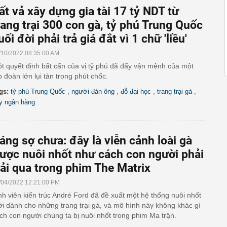
ất vả xây dựng gia tài 17 tỷ NDT từ
rang trại 300 con gà, tỷ phú Trung Quốc
uối đời phải trả giá đắt vì 1 chữ 'liều'
/10/2022 08:35:00 AM
t quyết định bất cẩn của vị tỷ phú đã đẩy vận mệnh của một
p đoàn lớn lụi tàn trong phút chốc.
,
,
,
,
gs:
tỷ phú Trung Quốc
người đàn ông
đỗ đại học
trang trại gà
y ngân hàng
áng sợ chưa: đây là viễn cảnh loài gà
ược nuôi nhốt như cách con người phải
rải qua trong phim The Matrix
/04/2022 12:21:00 PM
nh viên kiến ​​trúc André Ford đã đề xuất một hệ thống nuôi nhốt
i dành cho những trang trại gà, và mô hình này không khác gì
ch con người chúng ta bị nuôi nhốt trong phim Ma trận.