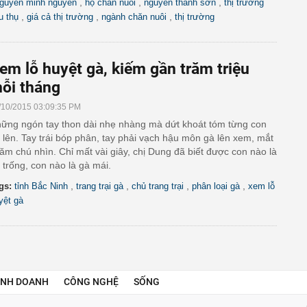
,
,
,
guyễn minh nguyên
hộ chăn nuôi
nguyễn thanh sơn
thị trường
,
,
,
êu thụ
giá cả thị trường
ngành chăn nuôi
thị trường
em lỗ huyệt gà, kiếm gần trăm triệu
ỗi tháng
/10/2015 03:09:35 PM
ững ngón tay thon dài nhẹ nhàng mà dứt khoát tóm từng con
 lên. Tay trái bóp phân, tay phải vạch hậu môn gà lên xem, mắt
ăm chú nhìn. Chỉ mất vài giây, chị Dung đã biết được con nào là
 trống, con nào là gà mái.
,
,
,
,
gs:
tỉnh Bắc Ninh
trang trại gà
chủ trang trại
phân loại gà
xem lỗ
yệt gà
INH DOANH
CÔNG NGHỆ
SỐNG