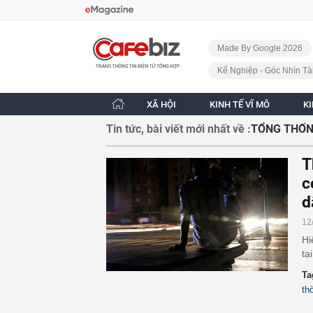
Bỏ qua điều hướng
CafeBiz - Trang chủ
Made By Google 2026
Kế Nghiệp - Góc Nhìn Tà
XÃ HỘI
KINH TẾ VĨ MÔ
K
Tin tức, bài viết mới nhất về :
TỔNG THỐN
T
c
d
12
Hi
tạ
Ta
th