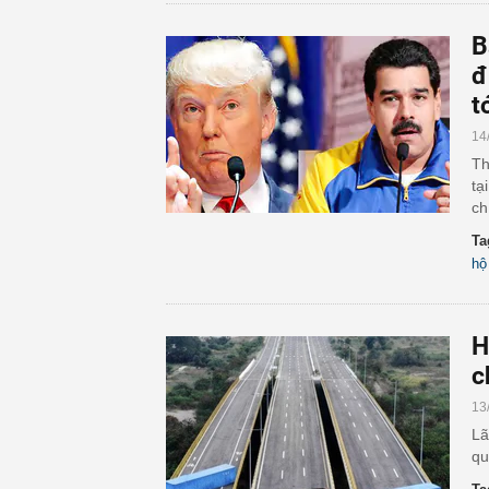
B
đ
t
14
Th
tạ
ch
Ta
hộ
H
c
13
Lã
qu