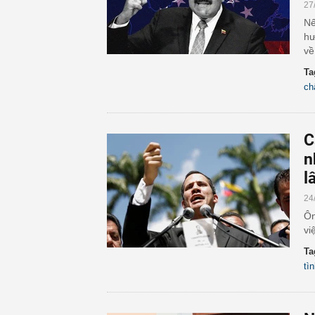
27
Nế
hư
về
Ta
ch
C
n
l
24
Ôn
vi
Ta
tì