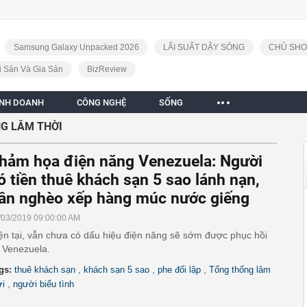
Samsung Galaxy Unpacked 2026
LÃI SUẤT DẬY SÓNG
CHỦ SHO
i Sản Và Gia Sản
BizReview
INH DOANH
CÔNG NGHỆ
SỐNG
G LÂM THỜI
hảm họa điện năng Venezuela: Người
ó tiền thuê khách sạn 5 sao lánh nạn,
ân nghèo xếp hàng múc nước giếng
/03/2019 09:00:00 AM
ện tại, vẫn chưa có dấu hiệu điện năng sẽ sớm được phục hồi
i Venezuela.
,
,
,
gs:
thuê khách sạn
khách sạn 5 sao
phe đối lập
Tổng thống lâm
,
ời
người biểu tình