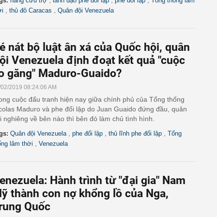
,
,
,
gs:
hàng cứu trợ
lãnh đạo phe đối lập
phe đối lập
Tổng thống lâm
,
,
ời
thủ đô Caracas
Quân đội Venezuela
é nát bộ luật ân xá của Quốc hội, quân
ội Venezuela định đoạt kết quả "cuộc
o găng" Maduro-Guaido?
/02/2019 08:24:06 AM
ong cuộc đấu tranh hiện nay giữa chính phủ của Tổng thống
colas Maduro và phe đối lập do Juan Guaido đứng đầu, quân
i nghiêng về bên nào thì bên đó làm chủ tình hình.
,
,
,
gs:
Quân đội Venezuela
phe đối lập
thủ lĩnh phe đối lập
Tổng
,
ống lâm thời
Venezuela
enezuela: Hành trình từ "đại gia" Nam
ỹ thành con nợ khổng lồ của Nga,
rung Quốc