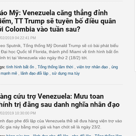
áo Mỹ: Venezuela căng thẳng đỉnh
iểm, TT Trump sẽ tuyên bố điều quân
ới Colombia vào tuần sau?
/02/2019 04:22:41 PM
eo Sputnik, Tổng thống Mỹ Donald Trump sẽ có bài phát biểu
i Đại học Quốc tế Florida, thành phố Miami về tình hình bất ổn
ính trị tại Venezuela vào ngày thứ 2 (18/2) tới.
,
,
,
gs:
tình hình bất ổn
Tổng thống lâm thời
viện trợ nhân đạo
ủng
,
,
 mạnh mẽ
lãnh đạo đối lập
sử dụng ma túy
àng cứu trợ Venezuela: Mưu toan
hính trị đằng sau danh nghĩa nhân đạo
/02/2019 10:30:00 PM
nh đạo phe đối lập của Venezuela thề sẽ đưa hàng viện trợ vào
ốc gia này bằng mọi giá và hạn chót sẽ là ngày 23/2.