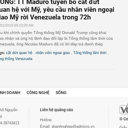
ÓNG: TT Maduro tuyên bố cắt đứt
uan hệ với Mỹ, yêu cầu nhân viên ngoại
iao Mỹ rời Venezuela trong 72h
/01/2019 09:23:09 AM
u khi chính quyền Tổng thống Mỹ Donald Trump công khai
ừa nhận và ủng hộ lãnh đạo đối lập là Tổng thống lâm thời của
nezuela, ông Nicolas Maduro đã có lời đáp trả đanh thép.
,
,
,
gs:
cắt đứt quan hệ
nhân viên ngoại giao
Tổng thống lâm thời
ng thống Venezuela
INH DOANH
CÔNG NGHỆ
SỐNG
Liên hệ quảng cáo
 phố Nguyễn
ội
© Co
Hotline:
024-39743413
Email:
doanhnghiep@admicro.vn
Giấy 