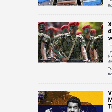
Ta
th
X
đ
s
12
Tr
Ni
độ
Ta
th
V
M
T