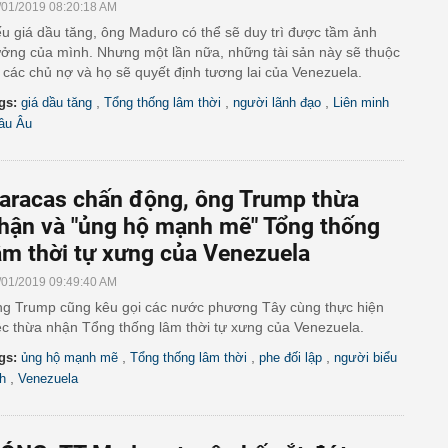
/01/2019 08:20:18 AM
u giá dầu tăng, ông Maduro có thể sẽ duy trì được tầm ảnh
ởng của mình. Nhưng một lần nữa, những tài sản này sẽ thuộc
 các chủ nợ và họ sẽ quyết định tương lai của Venezuela.
,
,
,
gs:
giá dầu tăng
Tổng thống lâm thời
người lãnh đạo
Liên minh
âu Âu
aracas chấn động, ông Trump thừa
hận và "ủng hộ mạnh mẽ" Tổng thống
âm thời tự xưng của Venezuela
/01/2019 09:49:40 AM
g Trump cũng kêu gọi các nước phương Tây cùng thực hiện
ệc thừa nhận Tổng thống lâm thời tự xưng của Venezuela.
,
,
,
gs:
ủng hộ mạnh mẽ
Tổng thống lâm thời
phe đối lập
người biểu
,
nh
Venezuela