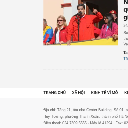
N
q
g
24
Sa
th
Ve
Ta
Tổ
TRANG CHỦ
XÃ HỘI
KINH TẾ VĨ MÔ
K
Địa chỉ: Tầng 21, tòa nhà Center Building. Số 01,
Huy Tưởng, phường Thanh Xuân, thành phố Hà N
Điện thoại: 024 7309 5555 - Máy lẻ 41294 | Fax: 