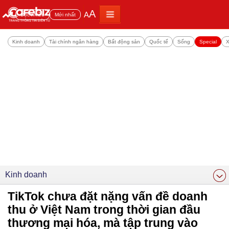
A
A
Đọc nhiều
Mới nhất
Kinh doanh
Tài chính ngân hàng
Bất động sản
Quốc tế
Sống
Special
X
Kinh doanh
TikTok chưa đặt nặng vấn đề doanh
thu ở Việt Nam trong thời gian đầu
thương mại hóa, mà tập trung vào