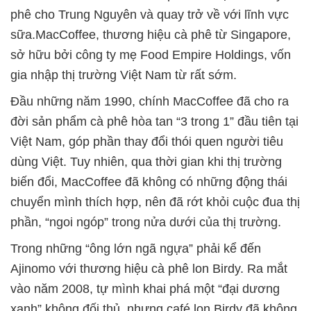
phê cho Trung Nguyên và quay trở về với lĩnh vực
sữa.MacCoffee, thương hiệu cà phê từ Singapore,
sở hữu bởi công ty mẹ Food Empire Holdings, vốn
gia nhập thị trường Việt Nam từ rất sớm.
Đầu những năm 1990, chính MacCoffee đã cho ra
đời sản phẩm cà phê hòa tan “3 trong 1” đầu tiên tại
Việt Nam, góp phần thay đổi thói quen người tiêu
dùng Việt. Tuy nhiên, qua thời gian khi thị trường
biến đổi, MacCoffee đã không có những động thái
chuyển mình thích hợp, nên đã rớt khỏi cuộc đua thị
phần, “ngoi ngóp” trong nửa dưới của thị trường.
Trong những “ông lớn ngã ngựa” phải kể đến
Ajinomo với thương hiệu cà phê lon Birdy. Ra mắt
vào năm 2008, tự mình khai phá một “đại dương
xanh” không đối thủ, nhưng café lon Birdy đã không