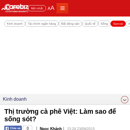
A
A
Đọc nhiều
Mới nhất
Kinh doanh
Tài chính ngân hàng
Bất động sản
Quốc tế
Sống
Special
X
Kinh doanh
Thị trường cà phê Việt: Làm sao để
sống sót?
|
|
0
Ngọc Khánh
15:28 23/09/2015