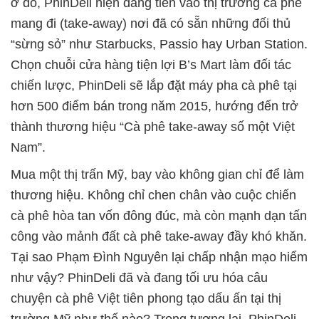
ở đó, PhinDeli hiện đang tiến vào thị trường cà phê
mang đi (take-away) nơi đã có sẵn những đối thủ
“sừng sỏ” như Starbucks, Passio hay Urban Station.
Chọn chuỗi cửa hàng tiện lợi B’s Mart làm đối tác
chiến lược, PhinDeli sẽ lắp đặt máy pha cà phê tại
hơn 500 điểm bán trong năm 2015, hướng đến trở
thành thương hiệu “Cà phê take-away số một Việt
Nam”.
Mua một thị trấn Mỹ, bay vào không gian chỉ để làm
thương hiệu. Không chỉ chen chân vào cuộc chiến
cà phê hòa tan vốn đông đúc, mà còn mạnh dạn tấn
công vào mảnh đất cà phê take-away đầy khó khăn.
Tại sao Phạm Đình Nguyên lại chấp nhận mạo hiểm
như vậy? PhinDeli đã và đang tối ưu hóa câu
chuyện cà phê Việt tiên phong tạo dấu ấn tại thị