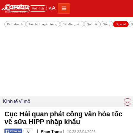
A
A
Đọc nhiều
Mới nhất
Kinh doanh
Tài chính ngân hàng
Bất động sản
Quốc tế
Sống
Special
X
Kinh tế vĩ mô
Cục Hải quan phát công văn hỏa tốc
về sữa HiPP nhập khẩu
|
|
0
Phan Trang
10:23 22/04/2026