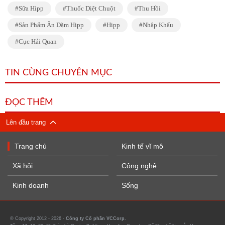
Sữa Hipp
Thuốc Diệt Chuột
Thu Hồi
Sản Phẩm Ăn Dặm Hipp
Hipp
Nhập Khẩu
Cục Hải Quan
TIN CÙNG CHUYÊN MỤC
ĐỌC THÊM
Lên đầu trang
Trang chủ
Kinh tế vĩ mô
Xã hội
Công nghệ
Kinh doanh
Sống
© Copyright 2012 - 2026 -
Công ty Cổ phần VCCorp.