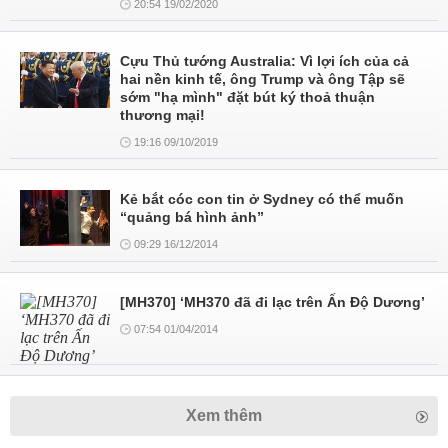
20:54 19/02/2020
Cựu Thủ tướng Australia: Vì lợi ích của cả
hai nền kinh tế, ông Trump và ông Tập sẽ
sớm "hạ mình" đặt bút ký thoả thuận
thương mại!
19:16 09/10/2019
Kẻ bắt cóc con tin ở Sydney có thể muốn
“quảng bá hình ảnh”
09:29 16/12/2014
[MH370] ‘MH370 đã đi lạc trên Ấn Độ Dương’
07:54 01/04/2014
Xem thêm