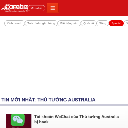
Đọc nhiều
Mới nhất
Kinh doanh
Tài chính ngân hàng
Bất động sản
Quốc tế
Sống
Special
X
TIN MỚI NHẤT: THỦ TƯỚNG AUSTRALIA
Tài khoản WeChat của Thủ tướng Australia
bị hack