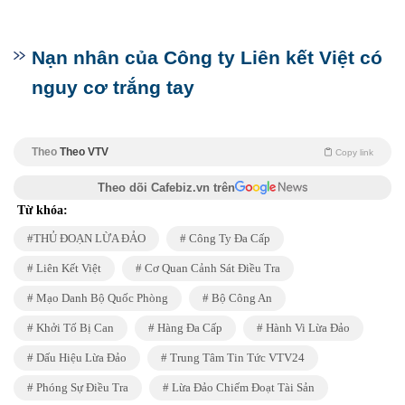
Nạn nhân của Công ty Liên kết Việt có
nguy cơ trắng tay
Theo
Theo VTV
Copy link
Theo dõi Cafebiz.vn trên
Từ khóa:
THỦ ĐOẠN LỪA ĐẢO
Công Ty Đa Cấp
Liên Kết Việt
Cơ Quan Cảnh Sát Điều Tra
Mạo Danh Bộ Quốc Phòng
Bộ Công An
Khởi Tố Bị Can
Hàng Đa Cấp
Hành Vi Lừa Đảo
Dấu Hiệu Lừa Đảo
Trung Tâm Tin Tức VTV24
Phóng Sự Điều Tra
Lừa Đảo Chiếm Đoạt Tài Sản