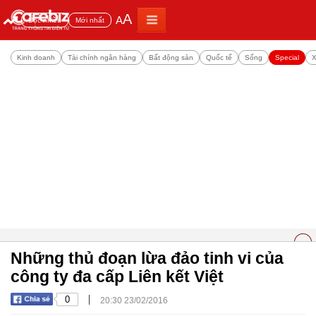
A
A
Đọc nhiều
Mới nhất
Kinh doanh
Tài chính ngân hàng
Bất động sản
Quốc tế
Sống
Special
X
Những thủ đoạn lừa đảo tinh vi của
công ty đa cấp Liên kết Việt
|
0
20:30 23/02/2016