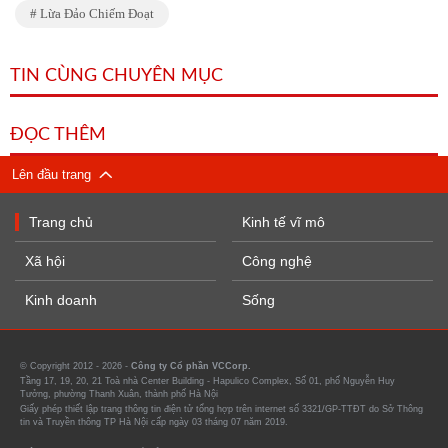
Lừa Đảo Chiếm Đoạt
TIN CÙNG CHUYÊN MỤC
ĐỌC THÊM
Lên đầu trang
Trang chủ
Kinh tế vĩ mô
Xã hội
Công nghệ
Kinh doanh
Sống
© Copyright 2012 - 2026 -
Công ty Cổ phần VCCorp.
Tầng 17, 19, 20, 21 Toà nhà Center Building - Hapulico Complex, Số 01, phố Nguyễn Huy
Tưởng, phường Thanh Xuân, thành phố Hà Nội
Giấy phép thiết lập trang thông tin điện tử tổng hợp trên internet số 3321/GP-TTĐT do Sở Thông
tin và Truyền thông TP Hà Nội cấp ngày 03 tháng 07 năm 2019.