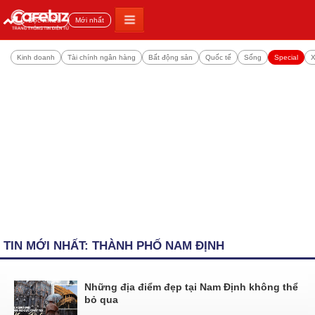
Đọc nhiều
Mới nhất
Kinh doanh
Tài chính ngân hàng
Bất động sản
Quốc tế
Sống
Special
X
TIN MỚI NHẤT: THÀNH PHỐ NAM ĐỊNH
Những địa điểm đẹp tại Nam Định không thể
bỏ qua