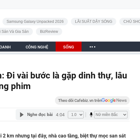
Samsung Galaxy Unpacked 2026
LÃI SUẤT DẬY SÓNG
CHỦ SHO
i Sản Và Gia Sản
BizReview
DOANH
CÔNG NGHỆ
SỐNG
 Đi vài bước là gặp dinh thự, lâu
ong phim
Theo dõi Cafebiz.vn trên
4:04
Nghe đọc bài
 2 km nhưng tại đây, nhà cao tầng, biệt thự mọc san sát