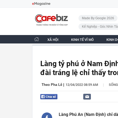
Bỏ qua điều hướng
CafeBiz - Trang chủ
Made By Google 2026
Kế Nghiệp - Góc Nhìn Tà
XÃ HỘI
KINH TẾ VĨ MÔ
KINH 
Làng tỷ phú ở Nam Định:
đài tráng lệ chỉ thấy tr
|
Theo Pha Lê
|
12/04/2022 08:59 AM
SỐNG
Làng Phú An (Nam Định) chỉ dài