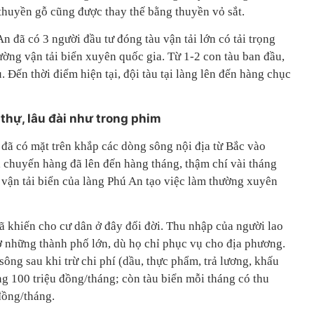
 thuyền gỗ cũng được thay thế bằng thuyền vỏ sắt.
 đã có 3 người đầu tư đóng tàu vận tải lớn có tải trọng
rường vận tải biển xuyên quốc gia. Từ 1-2 con tàu ban đầu,
u. Đến thời điểm hiện tại, đội tàu tại làng lên đến hàng chục
 thự, lâu đài như trong phim
 đã có mặt trên khắp các dòng sông nội địa từ Bắc vào
chuyến hàng đã lên đến hàng tháng, thậm chí vài tháng
 vận tải biển của làng Phú An tạo việc làm thường xuyên
ã khiến cho cư dân ở đây đổi đời. Thu nhập của người lao
 những thành phố lớn, dù họ chỉ phục vụ cho địa phương.
sông sau khi trừ chi phí (dầu, thực phẩm, trả lương, khấu
g 100 triệu đồng/tháng; còn tàu biển mỗi tháng có thu
 đồng/tháng.