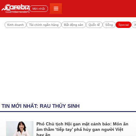
Đọc nhiều
Mới nhất
Kinh doanh
Tài chính ngân hàng
Bất động sản
Quốc tế
Sống
Special
X
TIN MỚI NHẤT: RAU THỦY SINH
Phó Chủ tịch Hội gan mật cảnh báo: Món ăn
âm thầm ‘tiếp tay’ phá hủy gan người Việt
hay ăn