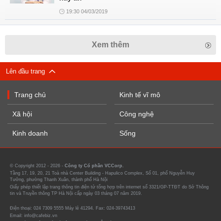
19:30 04/03/2019
Xem thêm
Lên đầu trang
Trang chủ
Kinh tế vĩ mô
Xã hội
Công nghệ
Kinh doanh
Sống
© Copyright 2012 - 2026 -
Công ty Cổ phần VCCorp.
Tầng 17, 19, 20, 21 Toà nhà Center Building - Hapulico Complex, Số 01, phố Nguyễn Huy
Tưởng, phường Thanh Xuân, thành phố Hà Nội
Giấy phép thiết lập trang thông tin điện tử tổng hợp trên internet số 3321/GP-TTĐT do Sở Thông
tin và Truyền thông TP Hà Nội cấp ngày 03 tháng 07 năm 2019.
Điện thoại: 024 7309 5555 Máy lẻ 41294. Fax: 024-39743413
Email: info@cafebiz.vn