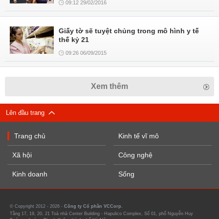
09:12 29/02/2016
Giấy tờ sẽ tuyệt chủng trong mô hình y tế
thế kỷ 21
09:26 06/09/2015
Xem thêm
Lên đầu trang
Trang chủ
Kinh tế vĩ mô
Xã hội
Công nghệ
Kinh doanh
Sống
© Copyright 2012 - 2026 -
Công ty Cổ phần VCCorp.
Tầng 17, 19, 20, 21 Toà nhà Center Building - Hapulico Complex, Số 01, phố Nguyễn Huy