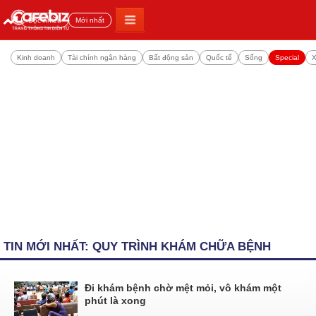
Đọc nhiều
Mới nhất
Kinh doanh
Tài chính ngân hàng
Bất động sản
Quốc tế
Sống
Special
X
TIN MỚI NHẤT: QUY TRÌNH KHÁM CHỮA BỆNH
Đi khám bệnh chờ mệt mỏi, vô khám một
phút là xong