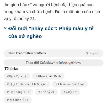
thể giúp bác sĩ và người bệnh đạt hiệu quả cao
trong khám và chữa bệnh. Đó là một hình của dịch
vụ y tế thế kỷ 21.
Đổi mới "nhảy cóc": Phép màu y tế
của xứ nghèo
Theo
Theo Trí thức trẻ/Genk
Copy link
Theo dõi Cafebiz.vn trên
Từ khóa:
Dịch Vụ Y Tế
Khám Chữa Bệnh
Quy Trình Khám Chữa Bệnh
Chăm Sóc Sức Khỏe
Hệ Thống Y Tế
Thế Kỷ 21
Giấy Tờ
Mô Hình Y Tế