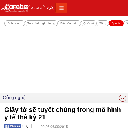
A
A
Đọc nhiều
Mới nhất
Kinh doanh
Tài chính ngân hàng
Bất động sản
Quốc tế
Sống
Special
X
Công nghệ
Giấy tờ sẽ tuyệt chủng trong mô hình
y tế thế kỷ 21
|
0
09:26 06/09/2015