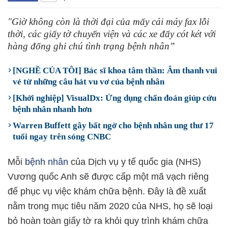
"Giờ không còn là thời đại của mấy cái máy fax lỗi
thời, các giấy tờ chuyển viện và các xe đẩy cót két với
hàng đống ghi chú tình trạng bệnh nhân”
[NGHỀ CỦA TÔI] Bác sĩ khoa tâm thần: Âm thanh vui
vẻ từ những câu hát vu vơ của bệnh nhân
[Khởi nghiệp] VisualDx: Ứng dụng chẩn đoán giúp cứu
bệnh nhân nhanh hơn
Warren Buffett gây bất ngờ cho bệnh nhân ung thư 17
tuổi ngay trên sóng CNBC
Mỗi
bệnh nhân
của Dịch vụ y tế quốc gia (NHS)
Vương quốc Anh sẽ được cấp một mã vạch riêng
để phục vụ việc khám chữa bệnh. Đây là đề xuất
nằm trong mục tiêu năm 2020 của NHS, họ sẽ loại
bỏ hoàn toàn giấy tờ ra khỏi quy trình khám chữa