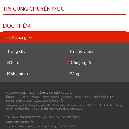
TIN CÙNG CHUYÊN MỤC
ĐỌC THÊM
Lên đầu trang
Trang chủ
Kinh tế vĩ mô
Xã hội
Công nghệ
Kinh doanh
Sống
© Copyright 2012 - 2026 -
Công ty Cổ phần VCCorp.
Tầng 17, 19, 20, 21 Toà nhà Center Building - Hapulico Complex, Số 01, phố Nguyễn Huy
Tưởng, phường Thanh Xuân, thành phố Hà Nội
Giấy phép thiết lập trang thông tin điện tử tổng hợp trên internet số 3321/GP-TTĐT do Sở Thông
tin và Truyền thông TP Hà Nội cấp ngày 03 tháng 07 năm 2019.
Điện thoại: 024 7309 5555 Máy lẻ 41294. Fax: 024-39743413
Email: info@cafebiz.vn
Chịu trách nhiệm quản lý nội dung: Bà Nguyễn Bích Minh