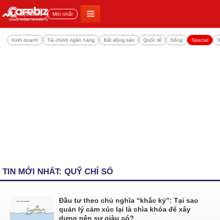
Đọc nhiều
Mới nhất
Kinh doanh
Tài chính ngân hàng
Bất động sản
Quốc tế
Sống
Special
X
TIN MỚI NHẤT: QUỸ CHỈ SỐ
Đầu tư theo chủ nghĩa “khắc kỷ”: Tại sao
quản lý cảm xúc lại là chìa khóa để xây
dựng nên sự giàu có?