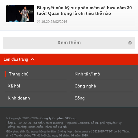
Bí quyết của kỹ sư phần mềm về hưu năm 30
tuổi: Quan trọng là chi tiêu thế nào
16:20 28/02/2016
Xem thêm
Lên đầu trang
Trang chủ
Kinh tế vĩ mô
Xã hội
Công nghệ
Kinh doanh
Sống
© Copyright 2012 - 2026 -
Công ty Cổ phần VCCorp.
Tầng 17, 19, 20, 21 Toà nhà Center Building - Hapulico Complex, Số 01, phố Nguyễn Huy
Tưởng, phường Thanh Xuân, thành phố Hà Nội
Giấy phép thiết lập trang thông tin điện tử tổng hợp trên internet số 3321/GP-TTĐT do Sở Thông
tin và Truyền thông TP Hà Nội cấp ngày 03 tháng 07 năm 2019.