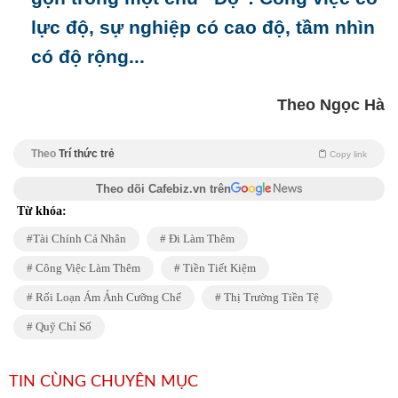
lực độ, sự nghiệp có cao độ, tầm nhìn
có độ rộng...
Theo Ngọc Hà
Theo
Trí thức trẻ
Copy link
Theo dõi Cafebiz.vn trên
Từ khóa:
Tài Chính Cá Nhân
Đi Làm Thêm
Công Việc Làm Thêm
Tiền Tiết Kiệm
Rối Loạn Ám Ảnh Cưỡng Chế
Thị Trường Tiền Tệ
Quỹ Chỉ Số
TIN CÙNG CHUYÊN MỤC