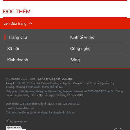
ĐỌC THÊM
Lên đầu trang
Trang chủ
Kinh tế vĩ mô
Xã hội
Công nghệ
Kinh doanh
Sống
© Copyright 2012 - 2026 -
Công ty Cổ phần VCCorp.
Tầng 17, 19, 20, 21 Toà nhà Center Building - Hapulico Complex, Số 01, phố Nguyễn Huy
Tưởng, phường Thanh Xuân, thành phố Hà Nội
Giấy phép thiết lập trang thông tin điện tử tổng hợp trên internet số 3321/GP-TTĐT do Sở Thông
tin và Truyền thông TP Hà Nội cấp ngày 03 tháng 07 năm 2019.
Điện thoại: 024 7309 5555 Máy lẻ 41294. Fax: 024-39743413
Email: info@cafebiz.vn
Chịu trách nhiệm quản lý nội dung: Bà Nguyễn Bích Minh
Hỗ trợ quảng cáo: