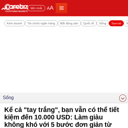
A
A
Đọc nhiều
Mới nhất
Kinh doanh
Tài chính ngân hàng
Bất động sản
Quốc tế
Sống
Special
X
Sống
Kể cả "tay trắng", bạn vẫn có thể tiết
kiệm đến 10.000 USD: Làm giàu
không khó với 5 bước đơn giản từ