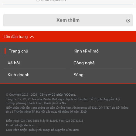
Xem thêm
Lên đầu trang
Trang chủ
Kinh tế vĩ mô
Xã hội
Công nghệ
Kinh doanh
Sống
© Copyright 2012 - 2026 -
Công ty Cổ phần VCCorp.
Tầng 17, 19, 20, 21 Toà nhà Center Building - Hapulico Complex, Số 01, phố Nguyễn Huy
Tưởng, phường Thanh Xuân, thành phố Hà Nội
Giấy phép thiết lập trang thông tin điện tử tổng hợp trên internet số 3321/GP-TTĐT do Sở Thông
tin và Truyền thông TP Hà Nội cấp ngày 03 tháng 07 năm 2019.
Điện thoại: 024 7309 5555 Máy lẻ 41294. Fax: 024-39743413
Email: info@cafebiz.vn
Chịu trách nhiệm quản lý nội dung: Bà Nguyễn Bích Minh