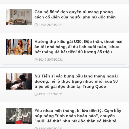
Căn hộ 56m² đẹp quyến rũ mang phong
cách cổ điển của người phụ nữ độc thân
21:38 26/04/2021
Hưởng thụ kiểu gái U30: Độc thân, thoải mái
ăn tối nhà hàng, đi du lịch cuối tuần, 'chưa
hết tháng đã hết tiền' dù lương 35 triệu
10:42 20/04/2021
Nữ Tiến sĩ vác bụng bầu lang thang ngoài
đường, hé lộ thực trạng nhức nhối của 90
triệu cô gái độc thân tại Trung Quốc
19:35 11/03/2021
Yêu nhau một tháng, bị lừa tiền tỷ: Cạm bẫy
núp bóng "tình nhân hoàn hảo", chuyên
"nuôi để thịt" phụ nữ độc thân có kinh tế
13:00 09/03/2021