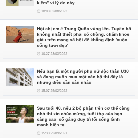
kiệm" vì lý do này
10:00 02/08/2022
Hội chị em ế Trung Quốc vùng lên: Tuyên bố
không nhất thiết phải có chồng, chăm khoe
giàu trên mạng xã hội để khẳng định 'cuộc
sống tươi đẹp'
10:27 23/03/2022
Nếu bạn là một người phụ nữ độc thân U30
và đang muốn mua một căn hộ thì đây là
những điều cần cân nhắc
15:07 25/02/2022
Sau tuổi 40, nếu 2 bộ phận trên cơ thể càng
nhỏ thì xin chúc mừng, tuổi thọ của bạn
càng cao, cố gắng duy trì lối sống lành
mạnh hiện tại
15:30 29/09/2021