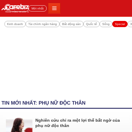
Đọc nhiều
Mới nhất
Kinh doanh
Tài chính ngân hàng
Bất động sản
Quốc tế
Sống
Special
X
TIN MỚI NHẤT: PHỤ NỮ ĐỘC THÂN
Nghiên cứu chỉ ra một lợi thế bất ngờ của
phụ nữ độc thân