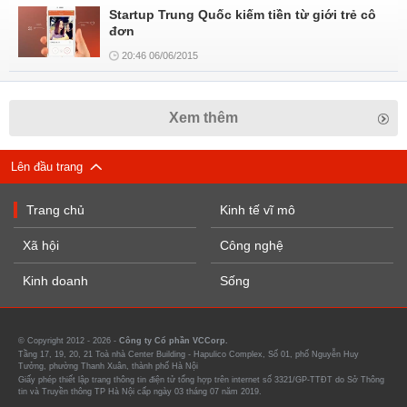
Startup Trung Quốc kiếm tiền từ giới trẻ cô
đơn
20:46 06/06/2015
Xem thêm
Lên đầu trang
Trang chủ
Kinh tế vĩ mô
Xã hội
Công nghệ
Kinh doanh
Sống
© Copyright 2012 - 2026 -
Công ty Cổ phần VCCorp.
Tầng 17, 19, 20, 21 Toà nhà Center Building - Hapulico Complex, Số 01, phố Nguyễn Huy
Tưởng, phường Thanh Xuân, thành phố Hà Nội
Giấy phép thiết lập trang thông tin điện tử tổng hợp trên internet số 3321/GP-TTĐT do Sở Thông
tin và Truyền thông TP Hà Nội cấp ngày 03 tháng 07 năm 2019.