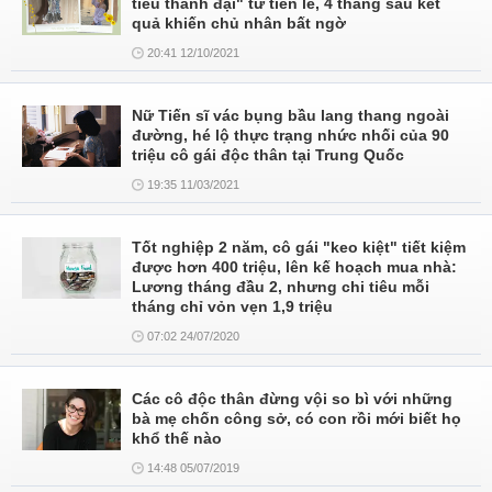
tiểu thành đại" từ tiền lẻ, 4 tháng sau kết
quả khiến chủ nhân bất ngờ
20:41 12/10/2021
Nữ Tiến sĩ vác bụng bầu lang thang ngoài
đường, hé lộ thực trạng nhức nhối của 90
triệu cô gái độc thân tại Trung Quốc
19:35 11/03/2021
Tốt nghiệp 2 năm, cô gái "keo kiệt" tiết kiệm
được hơn 400 triệu, lên kế hoạch mua nhà:
Lương tháng đầu 2, nhưng chi tiêu mỗi
tháng chỉ vỏn vẹn 1,9 triệu
07:02 24/07/2020
Các cô độc thân đừng vội so bì với những
bà mẹ chốn công sở, có con rồi mới biết họ
khổ thế nào
14:48 05/07/2019