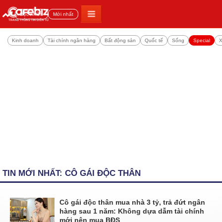
Đọc nhiều
Mới nhất
Kinh doanh
Tài chính ngân hàng
Bất động sản
Quốc tế
Sống
Special
X
TIN MỚI NHẤT: CÔ GÁI ĐỘC THÂN
Cô gái độc thân mua nhà 3 tỷ, trả đứt ngân
hàng sau 1 năm: Không dựa dẫm tài chính
mới nên mua BĐS