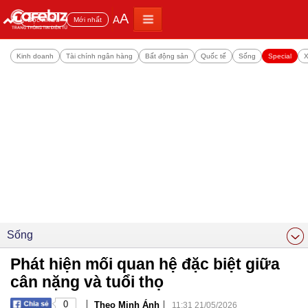
A
A
Đọc nhiều
Mới nhất
Kinh doanh
Tài chính ngân hàng
Bất động sản
Quốc tế
Sống
Special
X
Sống
Phát hiện mối quan hệ đặc biệt giữa
cân nặng và tuổi thọ
|
|
0
Theo Minh Ánh
11:31 21/05/2026