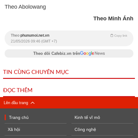
Theo Abolowang
Theo Minh Ánh
Theo
phunumoi.net.vn
Copy link
21/05/2026 09:46 (GMT +7)
Theo dõi Cafebiz.vn trên
TIN CÙNG CHUYÊN MỤC
ĐỌC THÊM
Lên đầu trang
Trang chủ
Kinh tế vĩ mô
Xã hội
Công nghệ