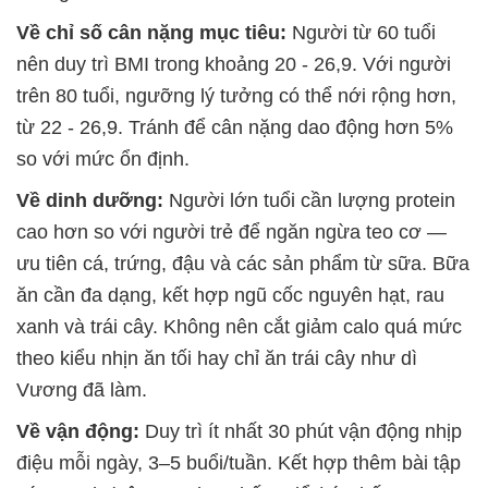
Về chỉ số cân nặng mục tiêu:
Người từ 60 tuổi
nên duy trì BMI trong khoảng 20 - 26,9. Với người
trên 80 tuổi, ngưỡng lý tưởng có thể nới rộng hơn,
từ 22 - 26,9. Tránh để cân nặng dao động hơn 5%
so với mức ổn định.
Về dinh dưỡng:
Người lớn tuổi cần lượng protein
cao hơn so với người trẻ để ngăn ngừa teo cơ —
ưu tiên cá, trứng, đậu và các sản phẩm từ sữa. Bữa
ăn cần đa dạng, kết hợp ngũ cốc nguyên hạt, rau
xanh và trái cây. Không nên cắt giảm calo quá mức
theo kiểu nhịn ăn tối hay chỉ ăn trái cây như dì
Vương đã làm.
Về vận động:
Duy trì ít nhất 30 phút vận động nhịp
điệu mỗi ngày, 3–5 buổi/tuần. Kết hợp thêm bài tập