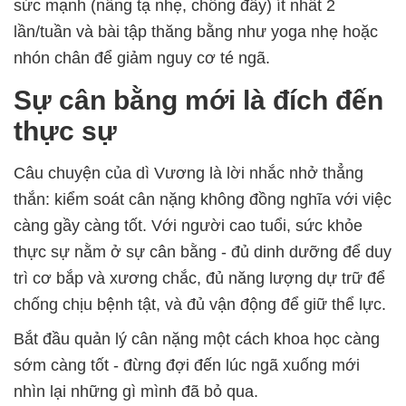
sức mạnh (nâng tạ nhẹ, chống đẩy) ít nhất 2
lần/tuần và bài tập thăng bằng như yoga nhẹ hoặc
nhón chân để giảm nguy cơ té ngã.
Sự cân bằng mới là đích đến
thực sự
Câu chuyện của dì Vương là lời nhắc nhở thẳng
thắn: kiểm soát cân nặng không đồng nghĩa với việc
càng gầy càng tốt. Với người cao tuổi, sức khỏe
thực sự nằm ở sự cân bằng - đủ dinh dưỡng để duy
trì cơ bắp và xương chắc, đủ năng lượng dự trữ để
chống chịu bệnh tật, và đủ vận động để giữ thể lực.
Bắt đầu quản lý cân nặng một cách khoa học càng
sớm càng tốt - đừng đợi đến lúc ngã xuống mới
nhìn lại những gì mình đã bỏ qua.