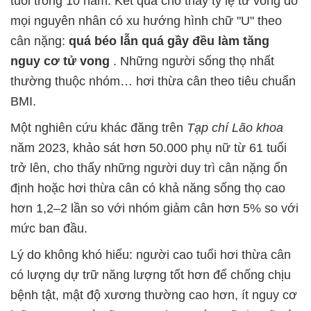
tuổi trong 10 năm. Kết quả cho thấy tỷ lệ tử vong do
mọi nguyên nhân có xu hướng hình chữ "U" theo
cân nặng:
quá béo lẫn quá gầy đều làm tăng
nguy cơ tử vong
. Những người sống thọ nhất
thường thuộc nhóm… hơi thừa cân theo tiêu chuẩn
BMI.
Một nghiên cứu khác đăng trên
Tạp chí Lão khoa
năm 2023, khảo sát hơn 50.000 phụ nữ từ 61 tuổi
trở lên, cho thấy những người duy trì cân nặng ổn
định hoặc hơi thừa cân có khả năng sống thọ cao
hơn 1,2–2 lần so với nhóm giảm cân hơn 5% so với
mức ban đầu.
Lý do không khó hiểu: người cao tuổi hơi thừa cân
có lượng dự trữ năng lượng tốt hơn để chống chịu
bệnh tật, mật độ xương thường cao hơn, ít nguy cơ