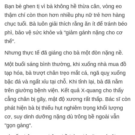
Bạn bè ghen tị vì bà không hề thừa cân, vòng eo
thậm chí còn thon hơn nhiều phụ nữ trẻ hơn hàng
chục tuổi. Bà luôn giải thích rằng ăn ít để tránh béo
phì, bảo vệ sức khỏe và "giảm gánh nặng cho cơ
thể".
Nhưng thực tế đã giáng cho bà một đòn nặng nề.
Một buổi sáng bình thường, khi xuống nhà mua đồ
tạp hóa, bà trượt chân trẹo mắt cá, ngã quỵ xuống
bậc đá và ngất xỉu tại chỗ. Khi tỉnh lại, bà đã nằm
trên giường bệnh viện. Kết quả X-quang cho thấy
cẳng chân bị gãy, mật độ xương rất thấp. Bác sĩ còn
phát hiện bà bị thiếu hụt nghiêm trọng khối lượng
cơ, suy dinh dưỡng nặng dù trông bề ngoài vẫn
"gọn gàng".