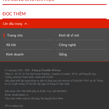
ĐỌC THÊM
Lên đầu trang
Trang chủ
Kinh tế vĩ mô
Xã hội
Công nghệ
Kinh doanh
Sống
© Copyright 2012 - 2026 -
Công ty Cổ phần VCCorp.
Tầng 17, 19, 20, 21 Toà nhà Center Building - Hapulico Complex, Số 01, phố Nguyễn Huy
Tưởng, phường Thanh Xuân, thành phố Hà Nội
Giấy phép thiết lập trang thông tin điện tử tổng hợp trên internet số 3321/GP-TTĐT do Sở Thông
tin và Truyền thông TP Hà Nội cấp ngày 03 tháng 07 năm 2019.
Điện thoại: 024 7309 5555 Máy lẻ 41294. Fax: 024-39743413
Email: info@cafebiz.vn
Chịu trách nhiệm quản lý nội dung: Bà Nguyễn Bích Minh
Hỗ trợ quảng cáo: