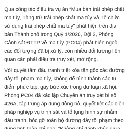
Qua công tác điều tra vụ án “Mua bán trái phép chất
ma túy, Tàng trữ trái phép chất ma túy và Tổ chức
sử dụng trái phép chất ma túy” phát hiện trên địa
bàn Thành phố trong Quý 1/2026, Đội 2, Phòng
Cảnh sát ĐTTP về ma túy (PC04) phát hiện ngoài
các đối tượng đã bị xử lý, còn nhiều đối tượng liên
quan cần phải điều tra truy xét, mở rộng.
Với quyết tâm đấu tranh triệt xóa tận gốc các đường
dây tội phạm ma túy, không để hình thành các tụ
điểm phức tạp, gây bức xúc trong dư luận xã hội,
Phòng PC04 đã xác lập Chuyên án truy xét bí số
426A, tập trung áp dụng đồng bộ, quyết liệt các biện
pháp nghiệp vụ trinh sát và tố tụng hình sự nhằm
đấu tranh, bóc gỡ toàn bộ đường dây tội phạm theo
đúng tinh thần chỉ đạo: “Không chỉ đánh khúc giữa,