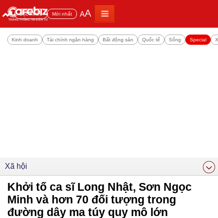
A
A
Đọc nhiều
Mới nhất
Kinh doanh
Tài chính ngân hàng
Bất động sản
Quốc tế
Sống
Special
X
Xã hội
Khởi tố ca sĩ Long Nhật, Sơn Ngọc
Minh và hơn 70 đối tượng trong
đường dây ma túy quy mô lớn