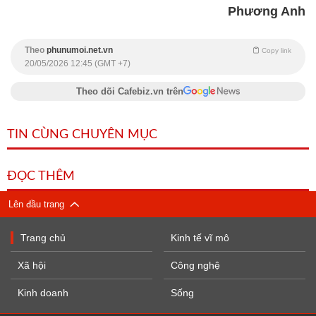
Phương Anh
Theo
phunumoi.net.vn
Copy link
20/05/2026 12:45 (GMT +7)
Theo dõi Cafebiz.vn trên
TIN CÙNG CHUYÊN MỤC
ĐỌC THÊM
Lên đầu trang
Trang chủ
Kinh tế vĩ mô
Xã hội
Công nghệ
Kinh doanh
Sống