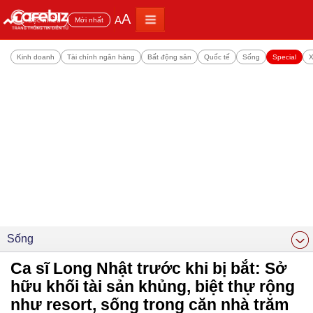
A
A
Đọc nhiều
Mới nhất
Kinh doanh
Tài chính ngân hàng
Bất động sản
Quốc tế
Sống
Special
X
Sống
Ca sĩ Long Nhật trước khi bị bắt: Sở
hữu khối tài sản khủng, biệt thự rộng
như resort, sống trong căn nhà trăm