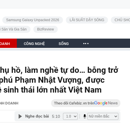
Samsung Galaxy Unpacked 2026
LÃI SUẤT DẬY SÓNG
CHỦ SHO
i Sản Và Gia Sản
BizReview
DOANH
CÔNG NGHỆ
SỐNG
hụ hồ, làm nghề tự do… bỗng trở
ỷ phú Phạm Nhật Vượng, được
 sinh thái lớn nhất Việt Nam
INH DOANH
Theo dõi Cafebiz.vn trên
5:10
Nghe đọc bài