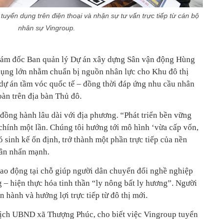
tuyển dụng trên điện thoại và nhận sự tư vấn trực tiếp từ cán bộ
nhân sự Vingroup.
ám đốc Ban quản lý Dự án xây dựng Sân vận động Hùng
dụng lớn nhằm chuẩn bị nguồn nhân lực cho Khu đô thị
dự án tầm vóc quốc tế – đồng thời đáp ứng nhu cầu nhân
oàn trên địa bàn Thủ đô.
 đồng hành lâu dài với địa phương. “Phát triển bền vững
 chính một lần. Chúng tôi hướng tới mô hình ‘vừa cấp vốn,
ó sinh kế ổn định, trở thành một phần trực tiếp của nền
uân nhấn mạnh.
lao động tại chỗ giúp người dân chuyển đổi nghề nghiệp
 – hiện thực hóa tinh thần “ly nông bất ly hương”. Người
 hành và hưởng lợi trực tiếp từ đô thị mới.
ịch UBND xã Thượng Phúc, cho biết việc Vingroup tuyển