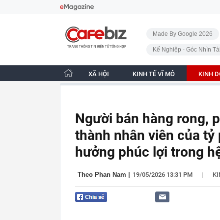
Bỏ qua điều hướng
CafeBiz - Trang chủ
Made By Google 2026
Kế Nghiệp - Góc Nhìn Tà
XÃ HỘI
KINH TẾ VĨ MÔ
KINH 
Người bán hàng rong, p
thành nhân viên của t
hưởng phúc lợi trong hệ
|
Theo Phan Nam
|
19/05/2026 13:31 PM
K