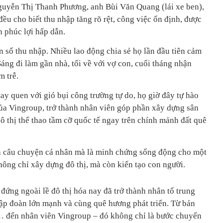
guyễn Thị Thanh Phương, anh Bùi Văn Quang (lái xe ben),
u cho biết thu nhập tăng rõ rệt, công việc ổn định, được
h phúc lợi hấp dẫn.
 số thu nhập. Nhiều lao động chia sẻ họ lần đầu tiên cảm
áng đi làm gần nhà, tối về với vợ con, cuối tháng nhận
 trễ.
y quen với gió bụi công trường tự do, họ giờ đây tự hào
ủa Vingroup, trở thành nhân viên góp phần xây dựng sân
thị thể thao tầm cỡ quốc tế ngay trên chính mảnh đất quê
à câu chuyện cá nhân mà là minh chứng sống động cho một
ông chỉ xây dựng đô thị, mà còn kiến tạo con người.
đứng ngoài lề đô thị hóa nay đã trở thành nhân tố trung
Tập đoàn lớn mạnh và cùng quê hương phát triển. Từ bán
o… đến nhân viên Vingroup – đó không chỉ là bước chuyển