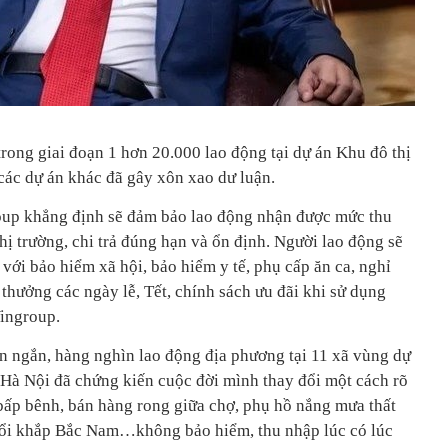
rong giai đoạn 1 hơn 20.000 lao động tại dự án Khu đô thị
các dự án khác đã gây xôn xao dư luận.
oup khẳng định sẽ đảm bảo lao động nhận được mức thu
hị trường, chi trả đúng hạn và ổn định. Người lao động sẽ
với bảo hiểm xã hội, bảo hiểm y tế, phụ cấp ăn ca, nghỉ
thưởng các ngày lễ, Tết, chính sách ưu đãi khi sử dụng
Vingroup.
an ngắn, hàng nghìn lao động địa phương tại 11 xã vùng dự
 Hà Nội đã chứng kiến cuộc đời mình thay đổi một cách rõ
 bấp bênh, bán hàng rong giữa chợ, phụ hồ nắng mưa thất
ruổi khắp Bắc Nam…không bảo hiểm, thu nhập lúc có lúc