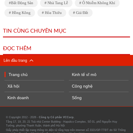
Bất Động Sản
Nhà Tang Lễ
Ô Nhiễm Không Khí
Hồng Kông
Hỏa Thiêu
Giá Đất
TIN CÙNG CHUYÊN MỤC
ĐỌC THÊM
Lên đầu trang
Trang chủ
Kinh tế vĩ mô
Xã hội
Công nghệ
Kinh doanh
Sống
© Copyright 2012 - 2026 -
Công ty Cổ phần VCCorp.
Tầng 17, 19, 20, 21 Toà nhà Center Building - Hapulico Complex, Số 01, phố Nguyễn Huy
Tưởng, phường Thanh Xuân, thành phố Hà Nội
Giấy phép thiết lập trang thông tin điện tử tổng hợp trên internet số 3321/GP-TTĐT do Sở Thông