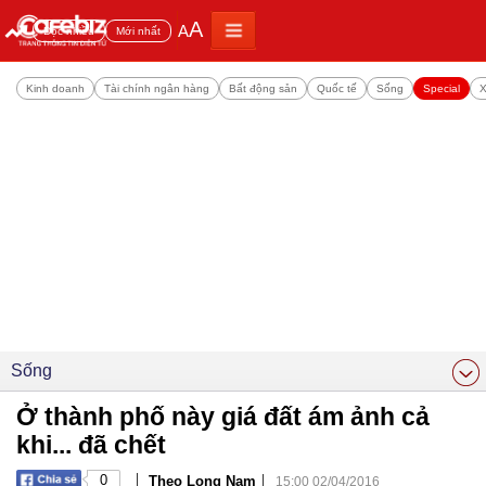
A
A
Đọc nhiều
Mới nhất
Kinh doanh
Tài chính ngân hàng
Bất động sản
Quốc tế
Sống
Special
X
Sống
Ở thành phố này giá đất ám ảnh cả
khi... đã chết
|
|
0
Theo Long Nam
15:00 02/04/2016