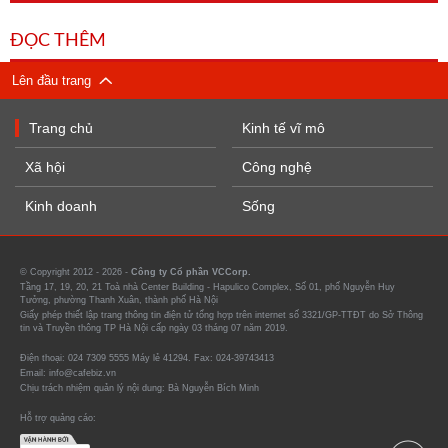
ĐỌC THÊM
Lên đầu trang
Trang chủ
Kinh tế vĩ mô
Xã hội
Công nghệ
Kinh doanh
Sống
© Copyright 2012 - 2026 -
Công ty Cổ phần VCCorp.
Tầng 17, 19, 20, 21 Toà nhà Center Building - Hapulico Complex, Số 01, phố Nguyễn Huy
Tưởng, phường Thanh Xuân, thành phố Hà Nội
Giấy phép thiết lập trang thông tin điện tử tổng hợp trên internet số 3321/GP-TTĐT do Sở Thông
tin và Truyền thông TP Hà Nội cấp ngày 03 tháng 07 năm 2019.
Điện thoại: 024 7309 5555 Máy lẻ 41294. Fax: 024-39743413
Email: info@cafebiz.vn
Chịu trách nhiệm quản lý nội dung: Bà Nguyễn Bích Minh
Hỗ trợ quảng cáo: