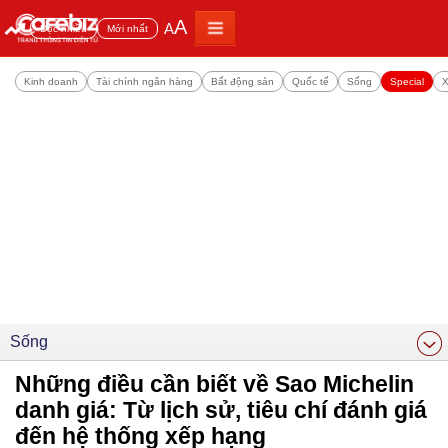
A
A
Đọc nhiều
Mới nhất
Kinh doanh
Tài chính ngân hàng
Bất động sản
Quốc tế
Sống
Special
X
Sống
Những điều cần biết về Sao Michelin
danh giá: Từ lịch sử, tiêu chí đánh giá
đến hệ thống xếp hạng