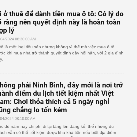
i ở thuê để dành tiền mua ô tô: Có lý do
õ ràng nên quyết định này là hoàn toàn
ợp lý
/04/2024 08:30:00 AM
tô là một loại tiêu sản nhưng không vì thế mà việc mua ô tô
ước khi mua nhà trở thành quyết định gây hối hận, với 2 gia đình
y.
hông phải Ninh Bình, đây mới là nơi trở
hành điểm du lịch tiết kiệm nhất Việt
am: Chơi thỏa thích cả 5 ngày nghỉ
ũng chẳng lo tốn kém
/04/2024 08:10:00 AM
c dù năm nay chi phí đi lại tăng lên đáng kể, thế nhưng du
ách vẫn có thể tiết kiệm được kha khá tiền nếu biết địa điểm