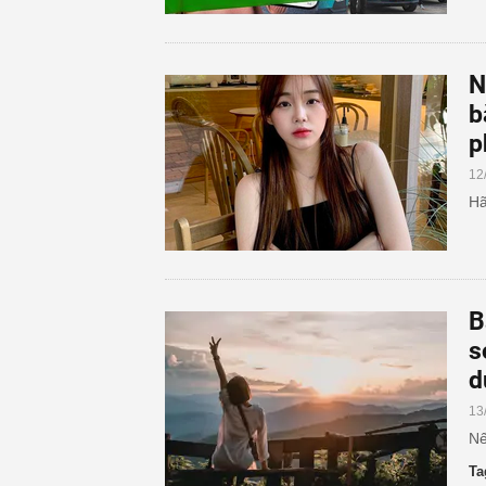
N
b
p
12
Hã
B
s
d
13
Nế
Ta