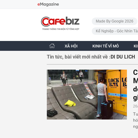
Bỏ qua điều hướng
CafeBiz - Trang chủ
Made By Google 2026
Kế Nghiệp - Góc Nhìn Tà
XÃ HỘI
KINH TẾ VĨ MÔ
K
Tin tức, bài viết mới nhất về :
DI DU LICH
C
M
d
g
26
Tư
hó
ng