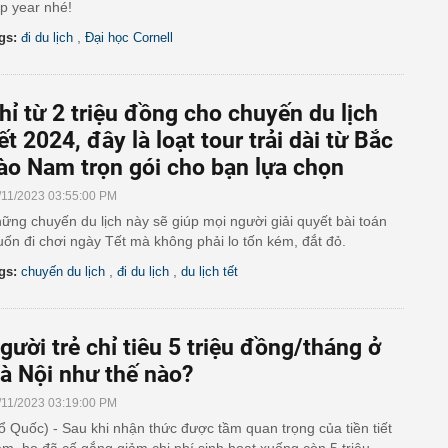
p year nhé!
,
gs:
đi du lịch
Đại học Cornell
hỉ từ 2 triệu đồng cho chuyến du lịch
ết 2024, đây là loạt tour trải dài từ Bắc
ào Nam trọn gói cho bạn lựa chọn
/11/2023 03:55:00 PM
ững chuyến du lịch này sẽ giúp mọi người giải quyết bài toán
ốn đi chơi ngày Tết mà không phải lo tốn kém, đắt đỏ.
,
,
gs:
chuyến du lịch
đi du lịch
du lịch tết
gười trẻ chỉ tiêu 5 triệu đồng/tháng ở
à Nội như thế nào?
/11/2023 03:19:00 PM
ổ Quốc) - Sau khi nhận thức được tầm quan trọng của tiền tiết