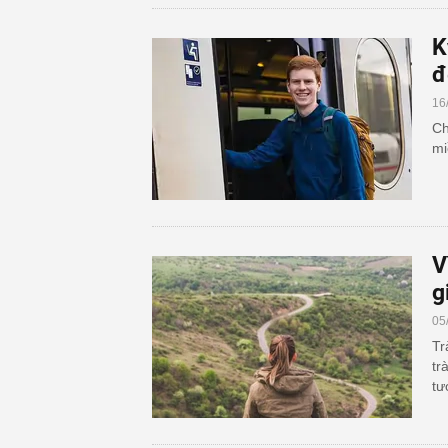
K
đ
16
Ch
mi
V
g
05
Tr
tr
tư