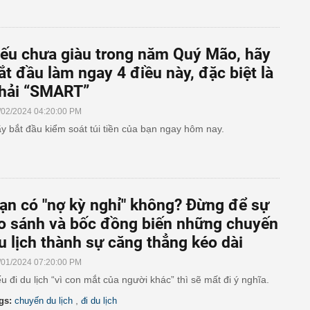
ếu chưa giàu trong năm Quý Mão, hãy
ắt đầu làm ngay 4 điều này, đặc biệt là
hải “SMART”
/02/2024 04:20:00 PM
y bắt đầu kiểm soát túi tiền của bạn ngay hôm nay.
ạn có "nợ kỳ nghỉ" không? Đừng để sự
o sánh và bốc đồng biến những chuyến
u lịch thành sự căng thẳng kéo dài
/01/2024 07:20:00 PM
u đi du lịch “vì con mắt của người khác” thì sẽ mất đi ý nghĩa.
,
gs:
chuyến du lịch
đi du lịch