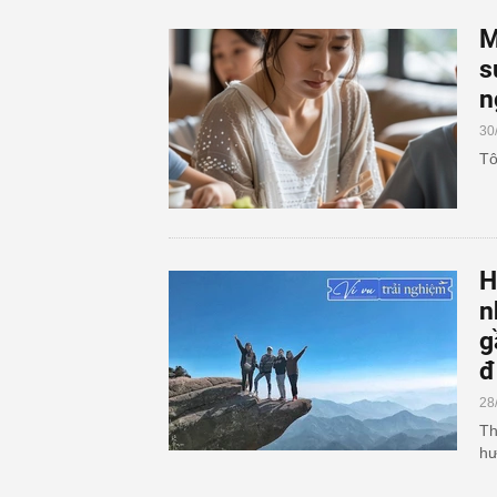
M
s
n
30
Tô
H
n
g
đ
28
Th
hư