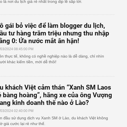
o là nơi du lịch giá rẻ nhất trong dịp lễ sắp tới.
ô gái bỏ việc để làm blogger du lịch,
ầu tư hàng trăm triệu nhưng thu nhập
ằng 0: Ứa nước mắt ân hận!
/03/2024 08:45:00 PM
ên thực tế, không có nghề nghiệp nào là dễ dàng, chỉ nhìn
ười khác kiếm tiền, mới dễ thôi!
u khách Việt cảm thán “Xanh SM Laos
ẻ bàng hoàng”, hãng xe của ông Vượng
ang kinh doanh thế nào ở Lào?
/03/2024 02:40:00 PM
n đầu sử dụng dịch vụ Xanh SM ở Lào, du khách Việt không
ờ giá cước lại rẻ như thế.