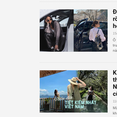
Đ
r
h
15
Ô 
tr
nà
K
t
N
c
11
Mặ
kh