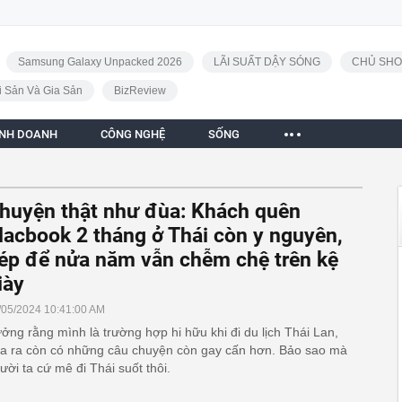
Samsung Galaxy Unpacked 2026
LÃI SUẤT DẬY SÓNG
CHỦ SHO
i Sản Và Gia Sản
BizReview
INH DOANH
CÔNG NGHỆ
SỐNG
huyện thật như đùa: Khách quên
acbook 2 tháng ở Thái còn y nguyên,
ép để nửa năm vẫn chễm chệ trên kệ
iày
/05/2024 10:41:00 AM
ởng rằng mình là trường hợp hi hữu khi đi du lịch Thái Lan,
a ra còn có những câu chuyện còn gay cấn hơn. Bảo sao mà
ười ta cứ mê đi Thái suốt thôi.