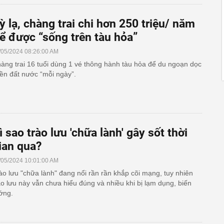
ỳ lạ, chàng trai chi hơn 250 triệu/ năm
ể được “sống trên tàu hỏa”
/05/2024 08:26:00 AM
àng trai 16 tuổi dùng 1 vé thông hành tàu hỏa để du ngoạn dọc
ền đất nước “mỗi ngày”.
ì sao trào lưu 'chữa lành' gây sốt thời
ian qua?
/05/2024 10:01:00 AM
ào lưu "chữa lành" đang nổi rần rần khắp cõi mạng, tuy nhiên
ào lưu này vẫn chưa hiểu đúng và nhiều khi bị lạm dụng, biến
ớng.