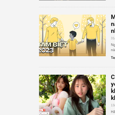
M
n
n
31
Ng
nà
Ta
C
y
k
k
13
Hã