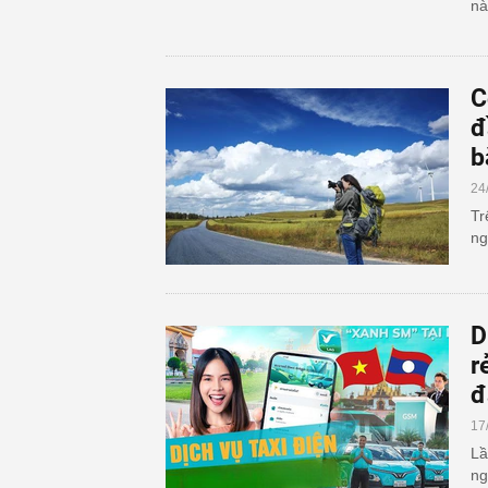
nà
C
đ
b
24
Tr
ng
D
r
đ
17
Lầ
ng