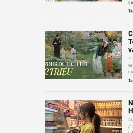
ga
Ta
C
T
v
28
Nh
mu
Ta
N
H
12
(T