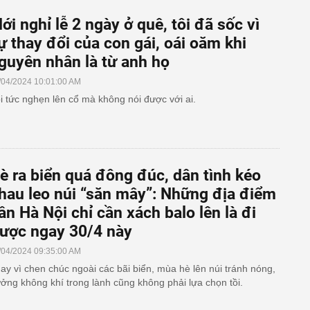
ới nghỉ lễ 2 ngày ở quê, tôi đã sốc vì
ự thay đổi của con gái, oái oăm khi
guyên nhân là từ anh họ
/04/2024 10:01:00 AM
i tức nghẹn lên cổ mà không nói được với ai.
è ra biển quá đông đúc, dân tình kéo
hau leo núi “săn mây”: Những địa điểm
ần Hà Nội chỉ cần xách balo lên là đi
ược ngay 30/4 này
/04/2024 09:35:00 AM
ay vì chen chúc ngoài các bãi biển, mùa hè lên núi tránh nóng,
ởng không khí trong lành cũng không phải lựa chọn tồi.