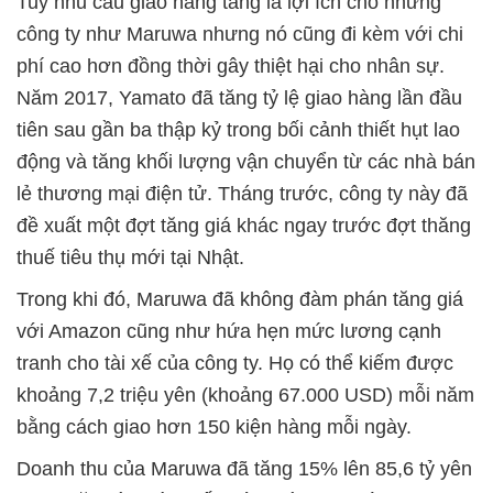
Tuy nhu cầu giao hàng tăng là lợi ích cho những
công ty như Maruwa nhưng nó cũng đi kèm với chi
phí cao hơn đồng thời gây thiệt hại cho nhân sự.
Năm 2017, Yamato đã tăng tỷ lệ giao hàng lần đầu
tiên sau gần ba thập kỷ trong bối cảnh thiết hụt lao
động và tăng khối lượng vận chuyển từ các nhà bán
lẻ thương mại điện tử. Tháng trước, công ty này đã
đề xuất một đợt tăng giá khác ngay trước đợt thăng
thuế tiêu thụ mới tại Nhật.
Trong khi đó, Maruwa đã không đàm phán tăng giá
với Amazon cũng như hứa hẹn mức lương cạnh
tranh cho tài xế của công ty. Họ có thể kiếm được
khoảng 7,2 triệu yên (khoảng 67.000 USD) mỗi năm
bằng cách giao hơn 150 kiện hàng mỗi ngày.
Doanh thu của Maruwa đã tăng 15% lên 85,6 tỷ yên