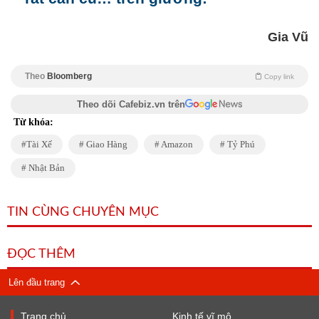
Gia Vũ
Theo
Bloomberg
Copy link
Theo dõi Cafebiz.vn trên
Từ khóa:
Tài Xế
Giao Hàng
Amazon
Tỷ Phú
Nhật Bản
TIN CÙNG CHUYÊN MỤC
ĐỌC THÊM
Lên đầu trang
Trang chủ
Kinh tế vĩ mô