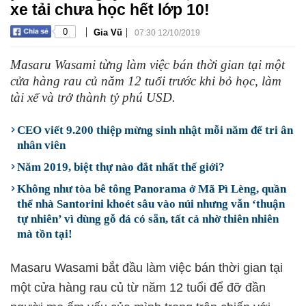
xe tải chưa học hết lớp 10!
|
|
0
Gia Vũ
07:30 12/10/2019
Masaru Wasami từng làm việc bán thời gian tại một
cửa hàng rau củ năm 12 tuổi trước khi bỏ học, làm
tài xế và trở thành tỷ phú USD.
CEO viết 9.200 thiệp mừng sinh nhật mỗi năm để tri ân
nhân viên
Năm 2019, biệt thự nào đắt nhất thế giới?
Không như tòa bê tông Panorama ở Mã Pì Lèng, quần
thể nhà Santorini khoét sâu vào núi nhưng vẫn ‘thuận
tự nhiên’ vì dùng gỗ đá có sẵn, tất cả nhờ thiên nhiên
mà tồn tại!
Masaru Wasami bắt đầu làm việc bán thời gian tại
một cửa hàng rau củ từ năm 12 tuổi để đỡ đần