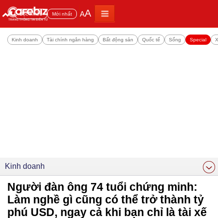
A
A
Đọc nhiều
Mới nhất
Kinh doanh
Tài chính ngân hàng
Bất động sản
Quốc tế
Sống
Special
X
Kinh doanh
Người đàn ông 74 tuổi chứng minh:
Làm nghề gì cũng có thể trở thành tỷ
phú USD, ngay cả khi bạn chỉ là tài xế